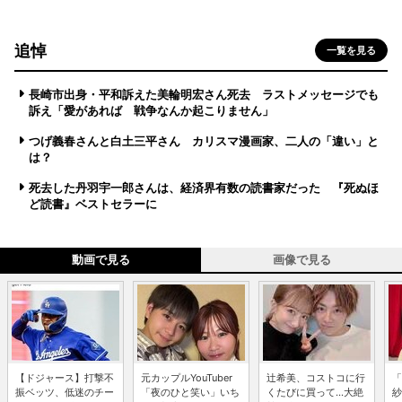
追悼
一覧を見る
長崎市出身・平和訴えた美輪明宏さん死去 ラストメッセージでも
訴え「愛があれば 戦争なんか起こりません」
つげ義春さんと白土三平さん カリスマ漫画家、二人の「違い」と
は？
死去した丹羽宇一郎さんは、経済界有数の読書家だった 『死ぬほ
ど読書』ベストセラーに
動画で見る
画像で見る
【ドジャース】打撃不
元カップルYouTuber
辻希美、コストコに行
「
振ベッツ、低迷のチー
「夜のひと笑い」いち
くたびに買って...大絶
紗