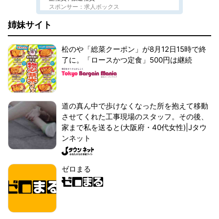
スポンサー：求人ボックス
姉妹サイト
松のや「総菜クーポン」が8月12日15時で終
了に。「ロースかつ定食」500円は継続
道の真ん中で歩けなくなった所を抱えて移動
させてくれた工事現場のスタッフ。その後、
家まで私を送ると(大阪府・40代女性)|Jタウ
ンネット
ゼロまる