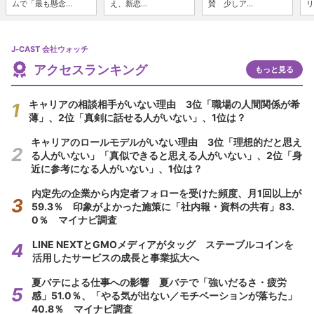
ムで「最も懸念...
え、新恋...
賛 少しア...
リ
J-CAST 会社ウォッチ
アクセスランキング
もっと見る
キャリアの相談相手がいない理由 3位「職場の人間関係が希
薄」、2位「真剣に話せる人がいない」、1位は？
キャリアのロールモデルがいない理由 3位「理想的だと思え
る人がいない」「真似できると思える人がいない」、2位「身
近に参考になる人がいない」、1位は？
内定先の企業から内定者フォローを受けた頻度、月1回以上が
59.3％ 印象がよかった施策に「社内報・資料の共有」83.
0％ マイナビ調査
LINE NEXTとGMOメディアがタッグ ステーブルコインを
活用したサービスの成長と事業拡大へ
夏バテによる仕事への影響 夏バテで「強いだるさ・疲労
感」51.0％、「やる気が出ない／モチベーションが落ちた」
40.8％ マイナビ調査