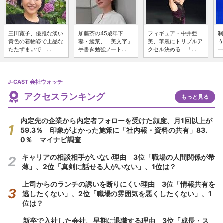
三田寛子、優雅な淡い
加藤茶の45歳年下
フィギュア・中井亜
制
黄色の着物姿で上品な
妻・綾菜、「美文字」
美、華麗にトリプルア
う
たたずまいで ...
手書き勉強ノート...
クセル決める 「...
一
J-CAST 会社ウォッチ
アクセスランキング
もっと見る
内定先の企業から内定者フォローを受けた頻度、月1回以上が
59.3％ 印象がよかった施策に「社内報・資料の共有」83.
0％ マイナビ調査
キャリアの相談相手がいない理由 3位「職場の人間関係が希
薄」、2位「真剣に話せる人がいない」、1位は？
上司からのランチの誘いを断りにくい理由 3位「情報共有を
逃したくない」、2位「職場の雰囲気を悪くしたくない」、1
位は？
新卒で入社した会社、早期に退職する理由 3位「成長・ス