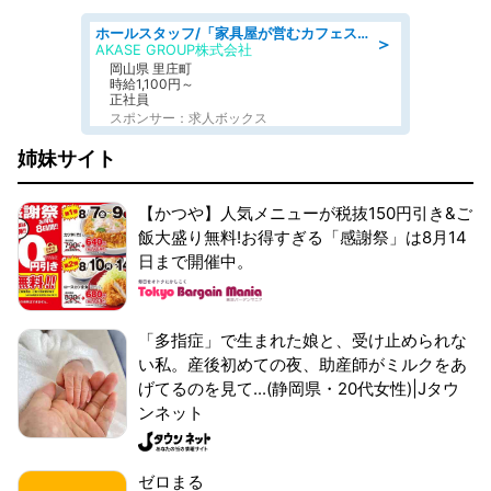
ホールスタッフ/「家具屋が営むカフェスタッフ!」週2日～OK!嬉しいまかない付き/岡山県/浅口郡里庄町
＞
AKASE GROUP株式会社
岡山県 里庄町
時給1,100円～
正社員
スポンサー：求人ボックス
姉妹サイト
【かつや】人気メニューが税抜150円引き&ご
飯大盛り無料!お得すぎる「感謝祭」は8月14
日まで開催中。
「多指症」で生まれた娘と、受け止められな
い私。産後初めての夜、助産師がミルクをあ
げてるのを見て...(静岡県・20代女性)|Jタウ
ンネット
ゼロまる