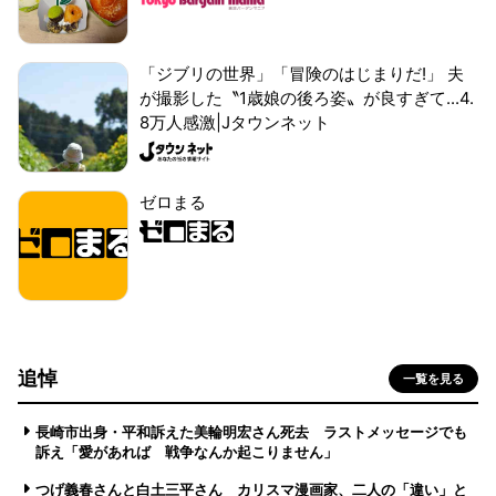
「ジブリの世界」「冒険のはじまりだ!」 夫
が撮影した〝1歳娘の後ろ姿〟が良すぎて...4.
8万人感激|Jタウンネット
ゼロまる
追悼
一覧を見る
長崎市出身・平和訴えた美輪明宏さん死去 ラストメッセージでも
訴え「愛があれば 戦争なんか起こりません」
つげ義春さんと白土三平さん カリスマ漫画家、二人の「違い」と