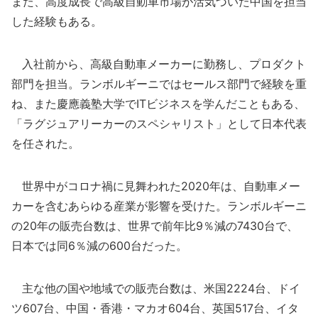
また、高度成長で高級自動車市場が活気づいた中国を担当
した経験もある。
入社前から、高級自動車メーカーに勤務し、プロダクト
部門を担当。ランボルギーニではセールス部門で経験を重
ね、また慶應義塾大学でITビジネスを学んだこともある、
「ラグジュアリーカーのスペシャリスト」として日本代表
を任された。
世界中がコロナ禍に見舞われた2020年は、自動車メー
カーを含むあらゆる産業が影響を受けた。ランボルギーニ
の20年の販売台数は、世界で前年比9％減の7430台で、
日本では同6％減の600台だった。
主な他の国や地域での販売台数は、米国2224台、ドイ
ツ607台、中国・香港・マカオ604台、英国517台、イタ