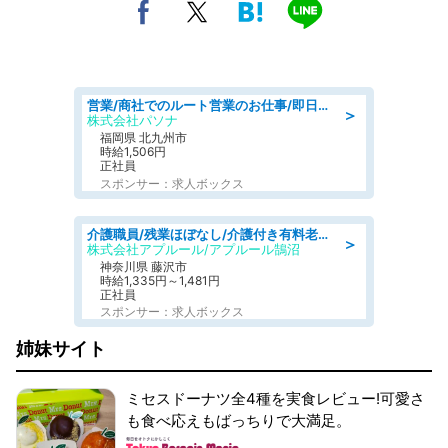
営業/商社でのルート営業のお仕事/即日勤務可/車通勤可/営業
＞
株式会社パソナ
福岡県 北九州市
時給1,506円
正社員
スポンサー：求人ボックス
介護職員/残業ほぼなし/介護付き有料老人ホームの介護職/夜勤専従
＞
株式会社アプルール/アプルール鵠沼
神奈川県 藤沢市
時給1,335円～1,481円
正社員
スポンサー：求人ボックス
姉妹サイト
ミセスドーナツ全4種を実食レビュー!可愛さ
も食べ応えもばっちりで大満足。