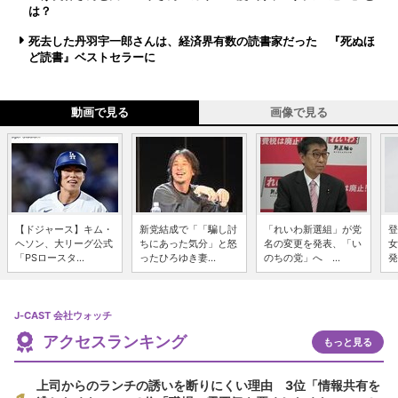
は？
死去した丹羽宇一郎さんは、経済界有数の読書家だった 『死ぬほ
ど読書』ベストセラーに
動画で見る
画像で見る
【ドジャース】キム・
新党結成で「「騙し討
「れいわ新選組」が党
登
ヘソン、大リーグ公式
ちにあった気分」と怒
名の変更を発表、「い
女
「PSロースタ...
ったひろゆき妻...
のちの党」へ ...
発
J-CAST 会社ウォッチ
アクセスランキング
もっと見る
上司からのランチの誘いを断りにくい理由 3位「情報共有を