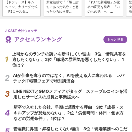
【ドジャース】キム・
新党結成で「「騙し討
「れいわ新選組」が党
登
ヘソン、大リーグ公式
ちにあった気分」と怒
名の変更を発表、「い
女
「PSロースタ...
ったひろゆき妻...
のちの党」へ ...
発
J-CAST 会社ウォッチ
アクセスランキング
もっと見る
上司からのランチの誘いを断りにくい理由 3位「情報共有を
逃したくない」、2位「職場の雰囲気を悪くしたくない」、1
位は？
AIが仕事を奪うのではなく、AIを使える人に奪われる レバ
テックIT転職フェアで特別講演会
LINE NEXTとGMOメディアがタッグ ステーブルコインを活
用したサービスの成長と事業拡大へ
新卒で入社した会社、早期に退職する理由 3位「成長・ス
キルアップが見込めない」、2位「労働時間・休日・働き方
などの労働条件」、1位は？
管理職に昇進・昇格したくない理由 3位「現場業務へのこだ