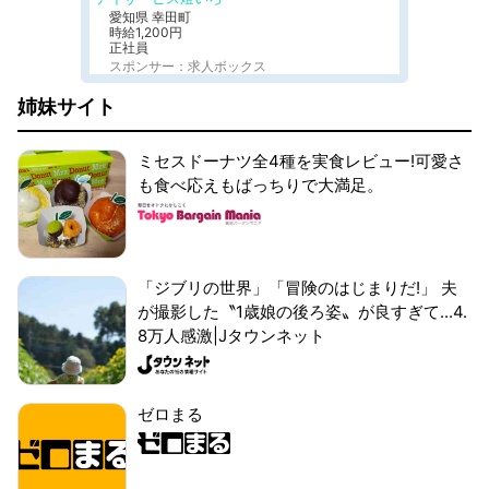
愛知県 幸田町
時給1,200円
正社員
スポンサー：求人ボックス
姉妹サイト
ミセスドーナツ全4種を実食レビュー!可愛さ
も食べ応えもばっちりで大満足。
「ジブリの世界」「冒険のはじまりだ!」 夫
が撮影した〝1歳娘の後ろ姿〟が良すぎて...4.
8万人感激|Jタウンネット
ゼロまる