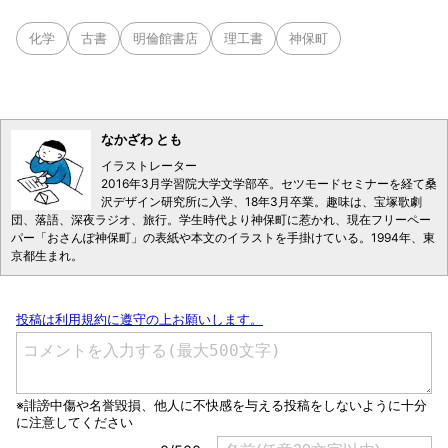
化学
古書
明倫館書店
理工書
神保町
なかざわ とも
イラストレーター
2016年3月学習院大学文学部卒。セツモードセミナーを経て桑
沢デザイン研究所に入学、18年3月卒業。趣味は、宝塚歌劇
団、落語、深夜ラジオ、旅行。学生時代より神保町に惹かれ、現在フリーペー
パー「おさんぽ神保町」の表紙や本文のイラストを手掛けている。1994年、東
京都生まれ。