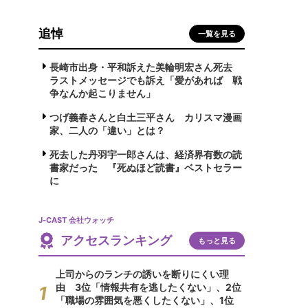
追悼
一覧を見る
長崎市出身・平和訴えた美輪明宏さん死去
ラストメッセージでも訴え「愛があれば 戦
争なんか起こりません」
つげ義春さんと白土三平さん カリスマ漫画
家、二人の「違い」とは？
死去した丹羽宇一郎さんは、経済界有数の読
書家だった 『死ぬほど読書』ベストセラー
に
J-CAST 会社ウォッチ
アクセスランキング
もっと見る
上司からのランチの誘いを断りにくい理
由 3位「情報共有を逃したくない」、2位
「職場の雰囲気を悪くしたくない」、1位