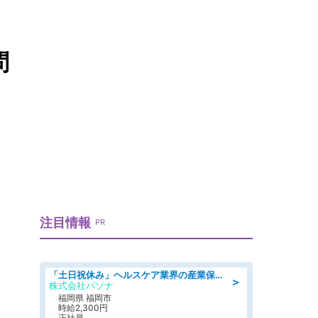
問
注目情報
PR
「土日祝休み」ヘルスケア業界の産業保健師/高時給/未経験OK/要資格:保健師、正看護師
＞
株式会社パソナ
福岡県 福岡市
時給2,300円
正社員