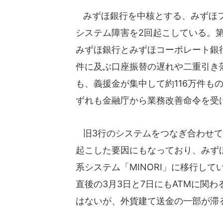
みずほ銀行を中核とする、みずほフ
システム障害を2回起こしている。
みずほ銀行とみずほコーポレート銀行
件に及ぶ口座振替の遅れや二重引き落
も、義援金が集中して約116万件も
ずれも金融庁から業務改善命令を受
旧3行のシステムをつなぎ合わせて
起こした要因にもなっており、みずほF
系システム「MINORI」に移行し
直後の3月3日と7日にもATMに関わ
はないが、外貨建て送金の一部が滞