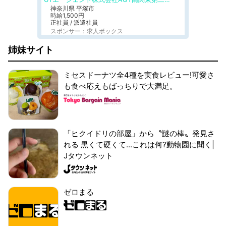
神奈川県 平塚市
時給1,500円
正社員 / 派遣社員
スポンサー：求人ボックス
姉妹サイト
ミセスドーナツ全4種を実食レビュー!可愛さ
も食べ応えもばっちりで大満足。
「ヒクイドリの部屋」から〝謎の棒〟発見さ
れる 黒くて硬くて...これは何?動物園に聞く|
Jタウンネット
ゼロまる