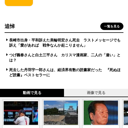
追悼
一覧を見る
長崎市出身・平和訴えた美輪明宏さん死去 ラストメッセージでも
訴え「愛があれば 戦争なんか起こりません」
つげ義春さんと白土三平さん カリスマ漫画家、二人の「違い」と
は？
死去した丹羽宇一郎さんは、経済界有数の読書家だった 『死ぬほ
ど読書』ベストセラーに
動画で見る
画像で見る