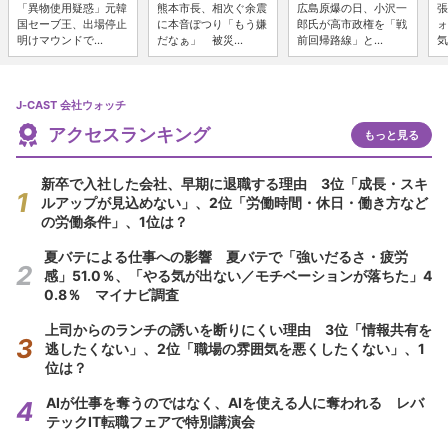
「異物使用疑惑」元韓
熊本市長、相次ぐ余震
広島原爆の日、小沢一
張
国セーブ王、出場停止
に本音ぽつり「もう嫌
郎氏が高市政権を「戦
ォ
明けマウンドで...
だなぁ」 被災...
前回帰路線」と...
気
J-CAST 会社ウォッチ
アクセスランキング
もっと見る
新卒で入社した会社、早期に退職する理由 3位「成長・スキ
ルアップが見込めない」、2位「労働時間・休日・働き方など
の労働条件」、1位は？
夏バテによる仕事への影響 夏バテで「強いだるさ・疲労
感」51.0％、「やる気が出ない／モチベーションが落ちた」4
0.8％ マイナビ調査
上司からのランチの誘いを断りにくい理由 3位「情報共有を
逃したくない」、2位「職場の雰囲気を悪くしたくない」、1
位は？
AIが仕事を奪うのではなく、AIを使える人に奪われる レバ
テックIT転職フェアで特別講演会