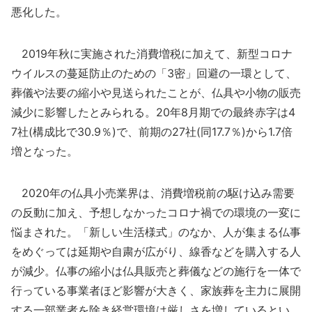
悪化した。
2019年秋に実施された消費増税に加えて、新型コロナ
ウイルスの蔓延防止のための「3密」回避の一環として、
葬儀や法要の縮小や見送られたことが、仏具や小物の販売
減少に影響したとみられる。20年8月期での最終赤字は4
7社(構成比で30.9％)で、前期の27社(同17.7％)から1.7倍
増となった。
2020年の仏具小売業界は、消費増税前の駆け込み需要
の反動に加え、予想しなかったコロナ禍での環境の一変に
悩まされた。「新しい生活様式」のなか、人が集まる仏事
をめぐっては延期や自粛が広がり、線香などを購入する人
が減少。仏事の縮小は仏具販売と葬儀などの施行を一体で
行っている事業者ほど影響が大きく、家族葬を主力に展開
する一部業者を除き経営環境は厳しさを増しているとい