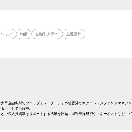
スワップ
物価
金融引き締め
金融緩和
ど大手金融機関でプロップトレーダー、その後香港でマクロヘッジファンドマネジャ
ーダーとして活躍中。
などで個人投資家をサポートする活動を開始。週刊東洋経済やマネーポストなど、ビ