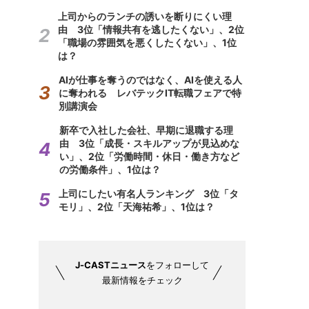
上司からのランチの誘いを断りにくい理
由 3位「情報共有を逃したくない」、2位
「職場の雰囲気を悪くしたくない」、1位
は？
AIが仕事を奪うのではなく、AIを使える人
に奪われる レバテックIT転職フェアで特
別講演会
新卒で入社した会社、早期に退職する理
由 3位「成長・スキルアップが見込めな
い」、2位「労働時間・休日・働き方など
の労働条件」、1位は？
上司にしたい有名人ランキング 3位「タ
モリ」、2位「天海祐希」、1位は？
J-CASTニュース
をフォローして
最新情報をチェック