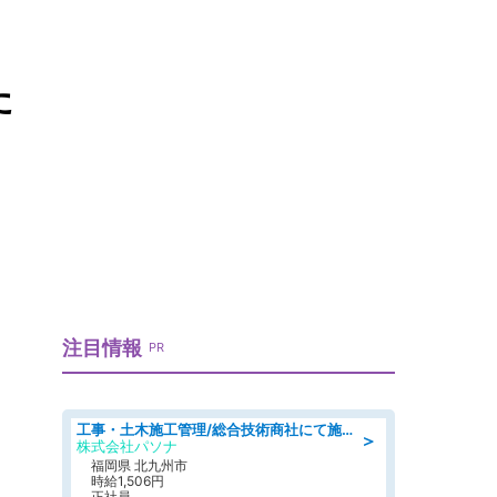
た
注目情報
PR
工事・土木施工管理/総合技術商社にて施工管理のお仕事/即日勤務可/車通勤可/工事・土木施工管理/生産・品質管理
＞
株式会社パソナ
福岡県 北九州市
時給1,506円
正社員