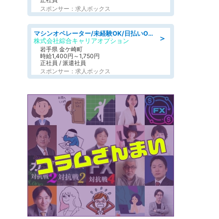
スポンサー：求人ボックス
マシンオペレーター/未経験OK/日払いOK/寮完備/交替制/20・30・40代活躍中
＞
株式会社綜合キャリアオプション
岩手県 金ケ崎町
時給1,400円～1,750円
正社員 / 派遣社員
スポンサー：求人ボックス