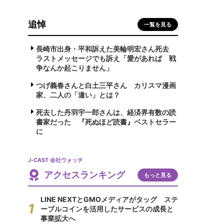
追悼
一覧を見る
長崎市出身・平和訴えた美輪明宏さん死去
ラストメッセージでも訴え「愛があれば 戦
争なんか起こりません」
つげ義春さんと白土三平さん カリスマ漫画
家、二人の「違い」とは？
死去した丹羽宇一郎さんは、経済界有数の読
書家だった 『死ぬほど読書』ベストセラー
に
J-CAST 会社ウォッチ
アクセスランキング
もっと見る
LINE NEXTとGMOメディアがタッグ ステ
ーブルコインを活用したサービスの成長と
事業拡大へ