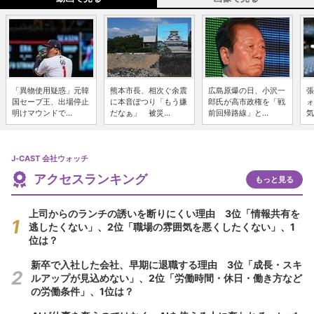
「異物使用疑惑」元韓
熊本市長、相次ぐ余震
広島原爆の日、小沢一
張
国セーブ王、出場停止
に本音ぽつり「もう嫌
郎氏が高市政権を「戦
ォ
明けマウンドで...
だなぁ」 被災...
前回帰路線」と...
気
J-CAST 会社ウォッチ
アクセスランキング
もっと見る
上司からのランチの誘いを断りにくい理由 3位「情報共有を
逃したくない」、2位「職場の雰囲気を悪くしたくない」、1
位は？
新卒で入社した会社、早期に退職する理由 3位「成長・スキ
ルアップが見込めない」、2位「労働時間・休日・働き方など
の労働条件」、1位は？