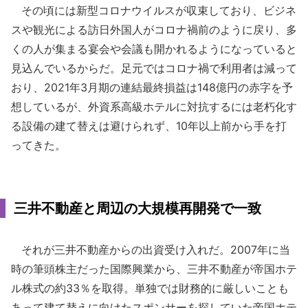
その頃には新型コロナウイルスが収束しており、ビジネ
スや観光による訪日外国人がコロナ禍前のように戻り、多
くの人が集まる宴会や会議も開かれるようになっていると
見込んでいるからだ。足元ではコロナ禍で利用者は減って
おり、2021年3月期の連結最終損益は148億円の赤字を予
想しているが、外資系高級ホテルに対抗するには老朽化す
る設備の建て替えは避けられず、10年以上前から手を打
ってきた。
三井不動産と周辺の大規模再開発で一致
それが三井不動産からの出資受け入れだ。2007年に当
時の筆頭株主だった国際興業から、三井不動産が帝国ホテ
ル株式の約33％を取得。単独では財務的に厳しいことも
あって建て替えに向けたスポンサーを探していた帝国ホテ