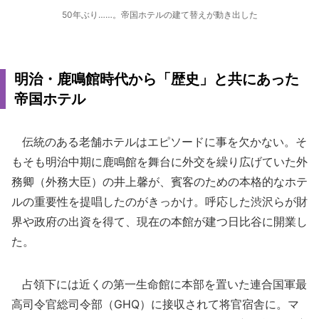
50年ぶり……。帝国ホテルの建て替えが動き出した
明治・鹿鳴館時代から「歴史」と共にあった
帝国ホテル
伝統のある老舗ホテルはエピソードに事を欠かない。そ
もそも明治中期に鹿鳴館を舞台に外交を繰り広げていた外
務卿（外務大臣）の井上馨が、賓客のための本格的なホテ
ルの重要性を提唱したのがきっかけ。呼応した渋沢らが財
界や政府の出資を得て、現在の本館が建つ日比谷に開業し
た。
占領下には近くの第一生命館に本部を置いた連合国軍最
高司令官総司令部（GHQ）に接収されて将官宿舎に。マ