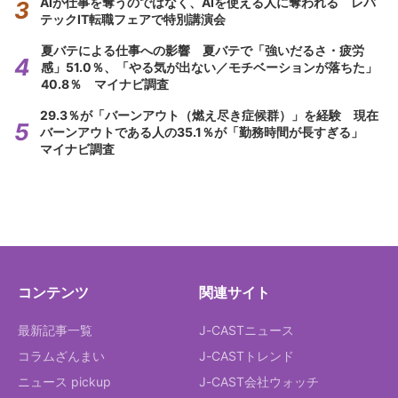
AIが仕事を奪うのではなく、AIを使える人に奪われる レバ
テックIT転職フェアで特別講演会
夏バテによる仕事への影響 夏バテで「強いだるさ・疲労
感」51.0％、「やる気が出ない／モチベーションが落ちた」
40.8％ マイナビ調査
29.3％が「バーンアウト（燃え尽き症候群）」を経験 現在
バーンアウトである人の35.1％が「勤務時間が長すぎる」
マイナビ調査
コンテンツ
関連サイト
最新記事一覧
J-CASTニュース
コラムざんまい
J-CASTトレンド
ニュース pickup
J-CAST会社ウォッチ