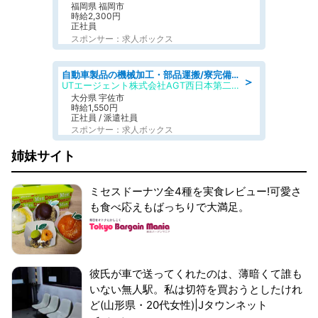
福岡県 福岡市
時給2,300円
正社員
スポンサー：求人ボックス
自動車製品の機械加工・部品運搬/寮完備/日払い/工場・製造
＞
UTエージェント株式会社AGT西日本第二CU
大分県 宇佐市
時給1,550円
正社員 / 派遣社員
スポンサー：求人ボックス
姉妹サイト
ミセスドーナツ全4種を実食レビュー!可愛さ
も食べ応えもばっちりで大満足。
彼氏が車で送ってくれたのは、薄暗くて誰も
いない無人駅。私は切符を買おうとしたけれ
ど(山形県・20代女性)|Jタウンネット