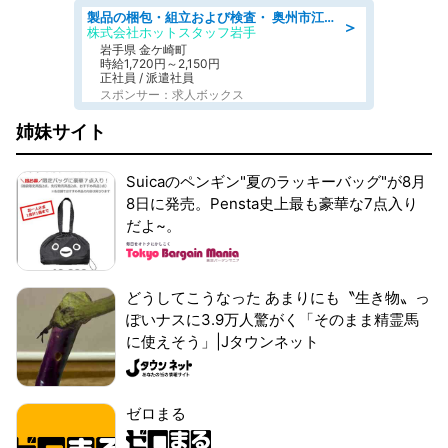
製品の梱包・組立および検査・ 奥州市江刺/大手企業で長期安定 梱包・検査・組立/半年経過毎に5万円の報奨金有
＞
株式会社ホットスタッフ岩手
岩手県 金ケ崎町
時給1,720円～2,150円
正社員 / 派遣社員
スポンサー：求人ボックス
姉妹サイト
Suicaのペンギン"夏のラッキーバッグ"が8月
8日に発売。Pensta史上最も豪華な7点入り
だよ~。
どうしてこうなった あまりにも〝生き物〟っ
ぽいナスに3.9万人驚がく「そのまま精霊馬
に使えそう」|Jタウンネット
ゼロまる