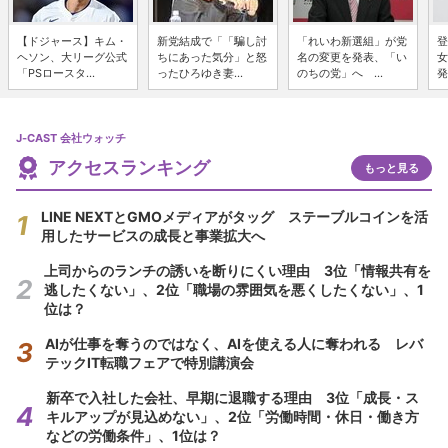
【ドジャース】キム・
新党結成で「「騙し討
「れいわ新選組」が党
登
ヘソン、大リーグ公式
ちにあった気分」と怒
名の変更を発表、「い
女
「PSロースタ...
ったひろゆき妻...
のちの党」へ ...
発
J-CAST 会社ウォッチ
アクセスランキング
もっと見る
LINE NEXTとGMOメディアがタッグ ステーブルコインを活
用したサービスの成長と事業拡大へ
上司からのランチの誘いを断りにくい理由 3位「情報共有を
逃したくない」、2位「職場の雰囲気を悪くしたくない」、1
位は？
AIが仕事を奪うのではなく、AIを使える人に奪われる レバ
テックIT転職フェアで特別講演会
新卒で入社した会社、早期に退職する理由 3位「成長・ス
キルアップが見込めない」、2位「労働時間・休日・働き方
などの労働条件」、1位は？