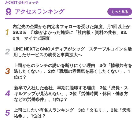
J-CAST 会社ウォッチ
アクセスランキング
もっと見る
内定先の企業から内定者フォローを受けた頻度、月1回以上が
59.3％ 印象がよかった施策に「社内報・資料の共有」83.
0％ マイナビ調査
LINE NEXTとGMOメディアがタッグ ステーブルコインを活
用したサービスの成長と事業拡大へ
上司からのランチの誘いを断りにくい理由 3位「情報共有を
逃したくない」、2位「職場の雰囲気を悪くしたくない」、1
位は？
新卒で入社した会社、早期に退職する理由 3位「成長・ス
キルアップが見込めない」、2位「労働時間・休日・働き方
などの労働条件」、1位は？
上司にしたい有名人ランキング 3位「タモリ」、2位「天海
祐希」、1位は？