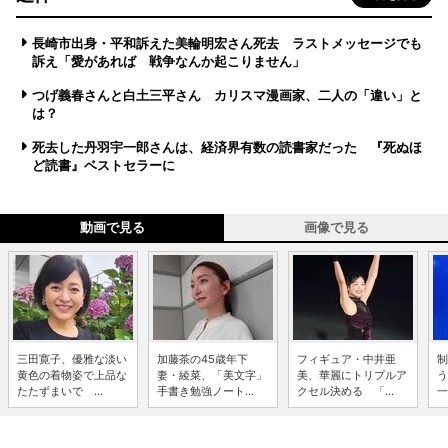
長崎市出身・平和訴えた美輪明宏さん死去 ラストメッセージでも
訴え「愛があれば 戦争なんか起こりません」
つげ義春さんと白土三平さん カリスマ漫画家、二人の「違い」と
は？
死去した丹羽宇一郎さんは、経済界有数の読書家だった 『死ぬほ
ど読書』ベストセラーに
動画で見る
画像で見る
三田寛子、優雅な淡い
加藤茶の45歳年下
フィギュア・中井亜
制
黄色の着物姿で上品な
妻・綾菜、「美文字」
美、華麗にトリプルア
う
たたずまいで ...
手書き勉強ノート...
クセル決める 「...
一