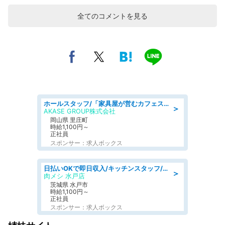
全てのコメントを見る
ホールスタッフ/「家具屋が営むカフェスタッフ!」週2日～OK!嬉しいまかない付き/岡山県/浅口郡里庄町
＞
AKASE GROUP株式会社
岡山県 里庄町
時給1,100円～
正社員
スポンサー：求人ボックス
日払いOKで即日収入/キッチンスタッフ/「原付免許必須」デリバリー業務など、自己成長可能な幅広い仕事に挑戦!髪型自由&ピアス・ネイルOK/茨城県/水戸市
＞
肉メシ 水戸店
茨城県 水戸市
時給1,100円～
正社員
スポンサー：求人ボックス