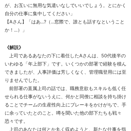
が、お互いに無用な気遣いなしでいいでしょう。とにかく
自分の仕事に集中してください」
【Aさん】「はあ...?（...窓際で、誰とも話すなということ
か！...）」
《解説》
上司であるあなたの下に着任したAさんは、50代後半の
いわゆる「年上部下」です。いくつかの部署で経験を積ん
できましたが、人事評価は芳しくなく、管理職登用には至
りませんでした。
前部署の直属上司の話では、職務意欲もスキルも低く任
せられる仕事がないうえに、何かと同僚に相談を持ち掛け
ることでチームの生産性向上にブレーキをかけがちで、手
に余っていたとのこと。噂を聞いた他の部下たちも戦々
恐々です。
上司のあなたは何とか丸く収めようと、新たな仕事を指