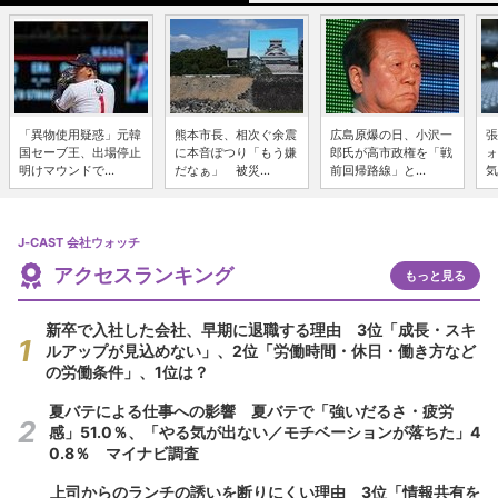
「異物使用疑惑」元韓
熊本市長、相次ぐ余震
広島原爆の日、小沢一
張
国セーブ王、出場停止
に本音ぽつり「もう嫌
郎氏が高市政権を「戦
ォ
明けマウンドで...
だなぁ」 被災...
前回帰路線」と...
気
J-CAST 会社ウォッチ
アクセスランキング
もっと見る
新卒で入社した会社、早期に退職する理由 3位「成長・スキ
ルアップが見込めない」、2位「労働時間・休日・働き方など
の労働条件」、1位は？
夏バテによる仕事への影響 夏バテで「強いだるさ・疲労
感」51.0％、「やる気が出ない／モチベーションが落ちた」4
0.8％ マイナビ調査
上司からのランチの誘いを断りにくい理由 3位「情報共有を