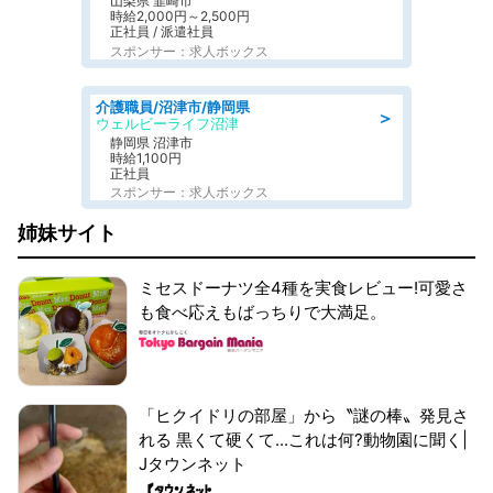
山梨県 韮崎市
時給2,000円～2,500円
正社員 / 派遣社員
スポンサー：求人ボックス
介護職員/沼津市/静岡県
＞
ウェルビーライフ沼津
静岡県 沼津市
時給1,100円
正社員
スポンサー：求人ボックス
姉妹サイト
ミセスドーナツ全4種を実食レビュー!可愛さ
も食べ応えもばっちりで大満足。
「ヒクイドリの部屋」から〝謎の棒〟発見さ
れる 黒くて硬くて...これは何?動物園に聞く|
Jタウンネット