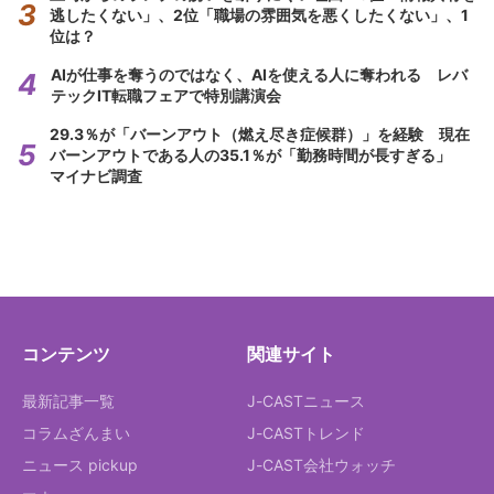
逃したくない」、2位「職場の雰囲気を悪くしたくない」、1
位は？
AIが仕事を奪うのではなく、AIを使える人に奪われる レバ
テックIT転職フェアで特別講演会
29.3％が「バーンアウト（燃え尽き症候群）」を経験 現在
バーンアウトである人の35.1％が「勤務時間が長すぎる」
マイナビ調査
コンテンツ
関連サイト
最新記事一覧
J-CASTニュース
コラムざんまい
J-CASTトレンド
ニュース pickup
J-CAST会社ウォッチ