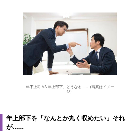
年下上司 VS 年上部下、どうなる……（写真はイメー
ジ）
年上部下を「なんとか丸く収めたい」それ
が......