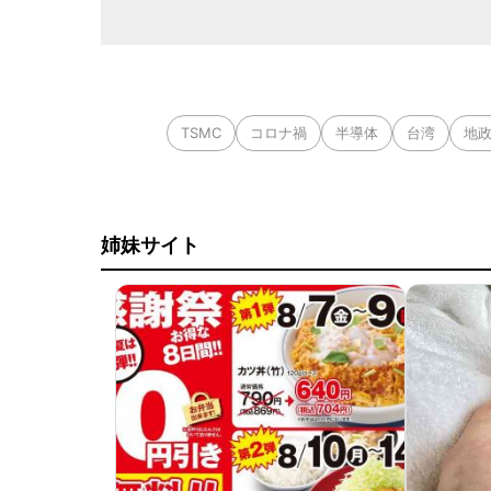
TSMC
コロナ禍
半導体
台湾
地
姉妹サイト