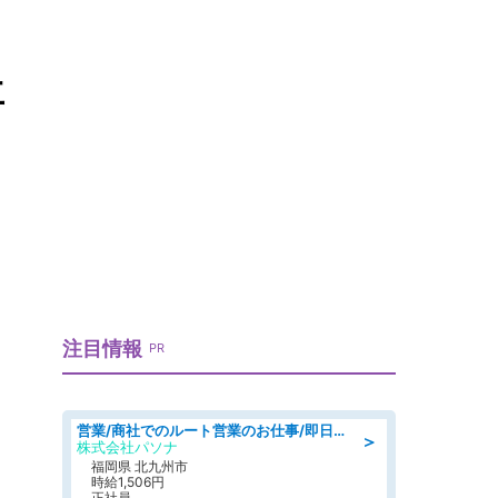
再
注目情報
PR
営業/商社でのルート営業のお仕事/即日勤務可/車通勤可/営業
＞
株式会社パソナ
福岡県 北九州市
時給1,506円
正社員