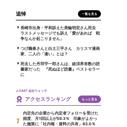
追悼
一覧を見る
長崎市出身・平和訴えた美輪明宏さん死去
ラストメッセージでも訴え「愛があれば 戦
争なんか起こりません」
つげ義春さんと白土三平さん カリスマ漫画
家、二人の「違い」とは？
死去した丹羽宇一郎さんは、経済界有数の読
書家だった 『死ぬほど読書』ベストセラー
に
J-CAST 会社ウォッチ
アクセスランキング
もっと見る
内定先の企業から内定者フォローを受けた
頻度、月1回以上が59.3％ 印象がよかっ
た施策に「社内報・資料の共有」83.0％