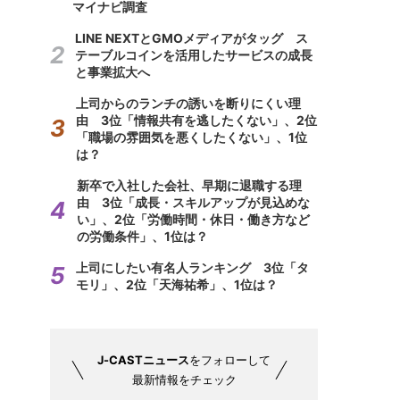
マイナビ調査
LINE NEXTとGMOメディアがタッグ ス
テーブルコインを活用したサービスの成長
と事業拡大へ
上司からのランチの誘いを断りにくい理
由 3位「情報共有を逃したくない」、2位
「職場の雰囲気を悪くしたくない」、1位
は？
新卒で入社した会社、早期に退職する理
由 3位「成長・スキルアップが見込めな
い」、2位「労働時間・休日・働き方など
の労働条件」、1位は？
上司にしたい有名人ランキング 3位「タ
モリ」、2位「天海祐希」、1位は？
J-CASTニュース
をフォローして
最新情報をチェック