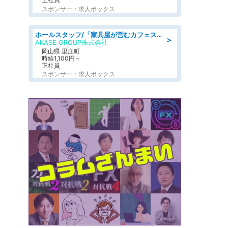
スポンサー：求人ボックス
ホールスタッフ/「家具屋が営むカフェスタッフ!」週2日～OK!嬉しいまかない付き/岡山県/浅口郡里庄町
＞
AKASE GROUP株式会社
岡山県 里庄町
時給1,100円～
正社員
スポンサー：求人ボックス