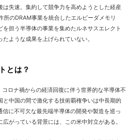
後は失速。集約して競争力を高めようとした経産
作所のDRAM事業を統合したエルピーダメモリ
どを担う半導体の事業を集めたルネサスエレクト
ったような成果を上げられていない。
ットとは？
コロナ禍からの経済回復に伴う世界的な半導体不
国と中国の間で激化する技術覇権争いは中長期的
速通信に不可欠な最先端半導体の開発や製造を巡っ
に広がっている背景には、この米中対立がある。