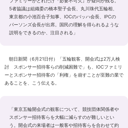
ファミリーがどれだけ『必要不可欠』か疑問が残る。
5者協議は組織委の橋本聖子会長、丸川珠代五輪相、
東京都の小池百合子知事、IOCのバッハ会長、IPCの
パーソンズ会長が出席。国民の理解を得られるような
説明をできるのか、注目される」
朝日新聞（6月21日付）「五輪観客、開会式は2万人検
討 スポンサー招待客らの削減困難で」も、IOCファミリ
ーとスポンサー招待客の「利権」を崩すことが至難の業で
あることを、こう伝える。
「東京五輪開会式の観客について、競技団体関係者や
スポンサー招待客らを大幅に減らすのが難しいとい
う。開会式の来場者は一般客や招待客らを合わせて約