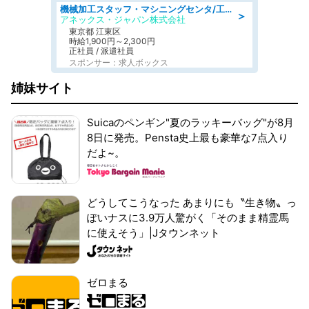
機械加工スタッフ・マシニングセンタ/工業系卒歓迎/未経験OK/男女活躍/転勤なし/交通費支給
＞
アネックス・ジャパン株式会社
東京都 江東区
時給1,900円～2,300円
正社員 / 派遣社員
スポンサー：求人ボックス
姉妹サイト
Suicaのペンギン"夏のラッキーバッグ"が8月
8日に発売。Pensta史上最も豪華な7点入り
だよ~。
どうしてこうなった あまりにも〝生き物〟っ
ぽいナスに3.9万人驚がく「そのまま精霊馬
に使えそう」|Jタウンネット
ゼロまる