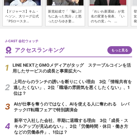
【ドジャース】キム・
新党結成で「「騙し討
「れいわ新選組」が党
登
ヘソン、大リーグ公式
ちにあった気分」と怒
名の変更を発表、「い
女
「PSロースタ...
ったひろゆき妻...
のちの党」へ ...
発
J-CAST 会社ウォッチ
アクセスランキング
もっと見る
LINE NEXTとGMOメディアがタッグ ステーブルコインを活
用したサービスの成長と事業拡大へ
上司からのランチの誘いを断りにくい理由 3位「情報共有を
逃したくない」、2位「職場の雰囲気を悪くしたくない」、1
位は？
AIが仕事を奪うのではなく、AIを使える人に奪われる レバ
テックIT転職フェアで特別講演会
新卒で入社した会社、早期に退職する理由 3位「成長・ス
キルアップが見込めない」、2位「労働時間・休日・働き方
などの労働条件」、1位は？