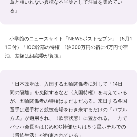
章と相いれない異様な不平等として注目を集めてい
る」
小学館のニュースサイト「NEWSポストセブン」（5月1
1日付）「IOC幹部の特権 1泊300万円の宿に4万円で宿
泊、差額は組織委が負担」
「日本政府は、入国する五輪関係者に対して『14日
間の隔離』を免除するなど〈入国特権〉を与えている
が、五輪関係者の特権はまだまだある。来日する各国
選手は選手村と競技会場を行き来するだけの『バブル
方式』が適用され、〈軟禁状態〉に置かれる。一方で
バッハ会長をはじめIOC幹部たちは５つ星ホテルでの
〈貴族生活〉が約束されている」