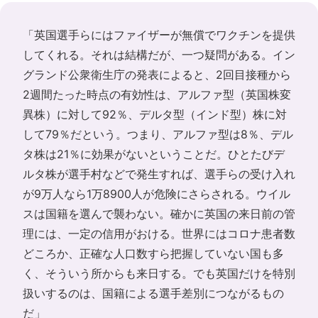
「英国選手らにはファイザーが無償でワクチンを提供
してくれる。それは結構だが、一つ疑問がある。イン
グランド公衆衛生庁の発表によると、2回目接種から
2週間たった時点の有効性は、アルファ型（英国株変
異株）に対して92％、デルタ型（インド型）株に対
して79％だという。つまり、アルファ型は8％、デル
タ株は21％に効果がないということだ。ひとたびデ
ルタ株が選手村などで発生すれば、選手らの受け入れ
が9万人なら1万8900人が危険にさらされる。ウイル
スは国籍を選んで襲わない。確かに英国の来日前の管
理には、一定の信用がおける。世界にはコロナ患者数
どころか、正確な人口数すら把握していない国も多
く、そういう所からも来日する。でも英国だけを特別
扱いするのは、国籍による選手差別につながるもの
だ」