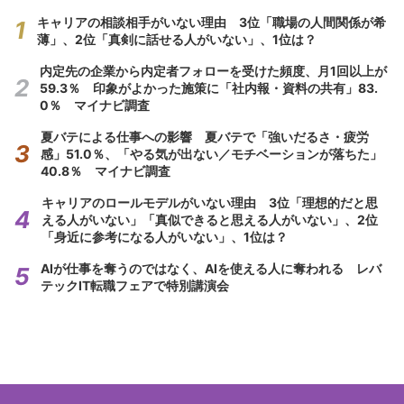
キャリアの相談相手がいない理由 3位「職場の人間関係が希
薄」、2位「真剣に話せる人がいない」、1位は？
内定先の企業から内定者フォローを受けた頻度、月1回以上が
59.3％ 印象がよかった施策に「社内報・資料の共有」83.
0％ マイナビ調査
夏バテによる仕事への影響 夏バテで「強いだるさ・疲労
感」51.0％、「やる気が出ない／モチベーションが落ちた」
40.8％ マイナビ調査
キャリアのロールモデルがいない理由 3位「理想的だと思
える人がいない」「真似できると思える人がいない」、2位
「身近に参考になる人がいない」、1位は？
AIが仕事を奪うのではなく、AIを使える人に奪われる レバ
テックIT転職フェアで特別講演会