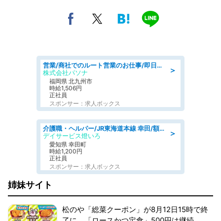
営業/商社でのルート営業のお仕事/即日勤務可/車通勤可/営業
＞
株式会社パソナ
福岡県 北九州市
時給1,506円
正社員
スポンサー：求人ボックス
介護職・ヘルパー/JR東海道本線 幸田/額田郡幸田町/愛知県/デイサービス
＞
デイサービス燈いろ
愛知県 幸田町
時給1,200円
正社員
スポンサー：求人ボックス
姉妹サイト
松のや「総菜クーポン」が8月12日15時で終
了に。「ロースかつ定食」500円は継続