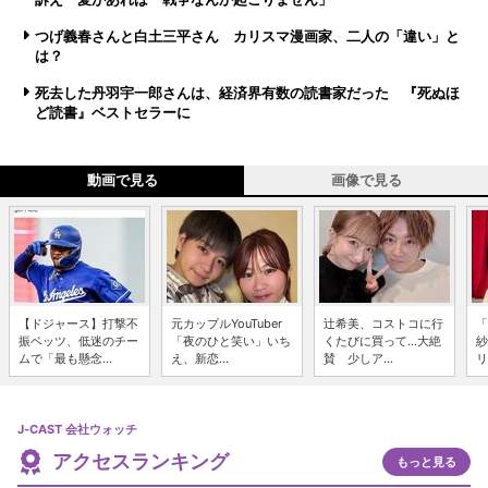
つげ義春さんと白土三平さん カリスマ漫画家、二人の「違い」と
は？
死去した丹羽宇一郎さんは、経済界有数の読書家だった 『死ぬほ
ど読書』ベストセラーに
動画で見る
画像で見る
【ドジャース】打撃不
元カップルYouTuber
辻希美、コストコに行
「
振ベッツ、低迷のチー
「夜のひと笑い」いち
くたびに買って...大絶
紗
ムで「最も懸念...
え、新恋...
賛 少しア...
リ
J-CAST 会社ウォッチ
アクセスランキング
もっと見る