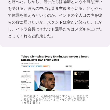
と述べた。しかし、選手たちは隔離という不当な扱い
を受ける。彼らの中には菜食主義者もいる。どうやっ
て体調を整えろというのか。インドの全人口の声を彼
らの背に届けたいが、スタンドは空だと怒った。しか
し、バトラ会長はそれでも選手たちはメダルを二けた
とってくれると約束した」
日本の差別に「心臓発作を起こすくらい」激怒して
いると報じるタイムズ・オブ・インディア電子版
（６月21日付）