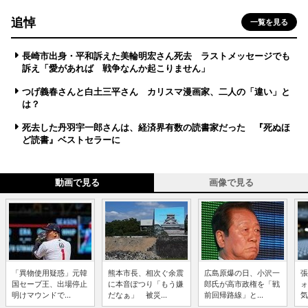
追悼
一覧を見る
長崎市出身・平和訴えた美輪明宏さん死去 ラストメッセージでも
訴え「愛があれば 戦争なんか起こりません」
つげ義春さんと白土三平さん カリスマ漫画家、二人の「違い」と
は？
死去した丹羽宇一郎さんは、経済界有数の読書家だった 『死ぬほ
ど読書』ベストセラーに
動画で見る
画像で見る
「異物使用疑惑」元韓
熊本市長、相次ぐ余震
広島原爆の日、小沢一
張
国セーブ王、出場停止
に本音ぽつり「もう嫌
郎氏が高市政権を「戦
ォ
明けマウンドで...
だなぁ」 被災...
前回帰路線」と...
気