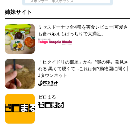
スポンサー：求人ボックス
姉妹サイト
ミセスドーナツ全4種を実食レビュー!可愛さ
も食べ応えもばっちりで大満足。
「ヒクイドリの部屋」から〝謎の棒〟発見さ
れる 黒くて硬くて...これは何?動物園に聞く|
Jタウンネット
ゼロまる