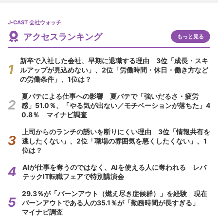
J-CAST 会社ウォッチ
アクセスランキング
もっと見る
新卒で入社した会社、早期に退職する理由 3位「成長・スキ
ルアップが見込めない」、2位「労働時間・休日・働き方など
の労働条件」、1位は？
夏バテによる仕事への影響 夏バテで「強いだるさ・疲労
感」51.0％、「やる気が出ない／モチベーションが落ちた」4
0.8％ マイナビ調査
上司からのランチの誘いを断りにくい理由 3位「情報共有を
逃したくない」、2位「職場の雰囲気を悪くしたくない」、1
位は？
AIが仕事を奪うのではなく、AIを使える人に奪われる レバ
テックIT転職フェアで特別講演会
29.3％が「バーンアウト（燃え尽き症候群）」を経験 現在
バーンアウトである人の35.1％が「勤務時間が長すぎる」
マイナビ調査