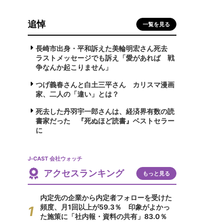
追悼
一覧を見る
長崎市出身・平和訴えた美輪明宏さん死去
ラストメッセージでも訴え「愛があれば 戦
争なんか起こりません」
つげ義春さんと白土三平さん カリスマ漫画
家、二人の「違い」とは？
死去した丹羽宇一郎さんは、経済界有数の読
書家だった 『死ぬほど読書』ベストセラー
に
J-CAST 会社ウォッチ
アクセスランキング
もっと見る
内定先の企業から内定者フォローを受けた
頻度、月1回以上が59.3％ 印象がよかっ
た施策に「社内報・資料の共有」83.0％