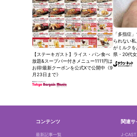
「多指症」
られない私
がミルクをあ
【ステーキガスト】ライス・パン食べ
県・20代女
放題&スープバー付きメニュー1111円は
お得!最新クーポンを公式Xで公開中《9
月23日まで》
コンテンツ
関連サ
最新記事一覧
J-CAS