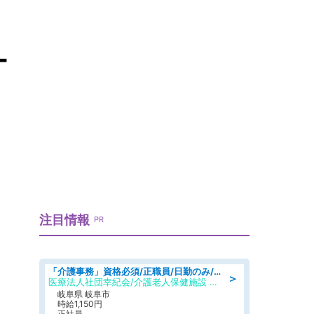
ー
注目情報
PR
「介護事務」資格必須/正職員/日勤のみ/介護老人保健施設
＞
医療法人社団幸紀会/介護老人保健施設 グリーンビラ安江
岐阜県 岐阜市
時給1,150円
正社員