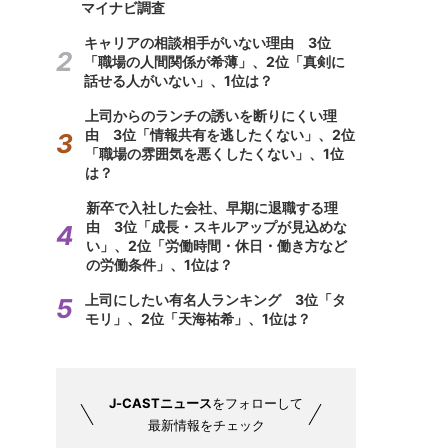
マイナビ調査
キャリアの相談相手がいない理由 3位
「職場の人間関係が希薄」、2位「真剣に
話せる人がいない」、1位は？
上司からのランチの誘いを断りにくい理
由 3位「情報共有を逃したくない」、2位
「職場の雰囲気を悪くしたくない」、1位
は？
新卒で入社した会社、早期に退職する理
由 3位「成長・スキルアップが見込めな
い」、2位「労働時間・休日・働き方など
の労働条件」、1位は？
上司にしたい有名人ランキング 3位「タ
モリ」、2位「天海祐希」、1位は？
J-CASTニュース
をフォローして
最新情報をチェック