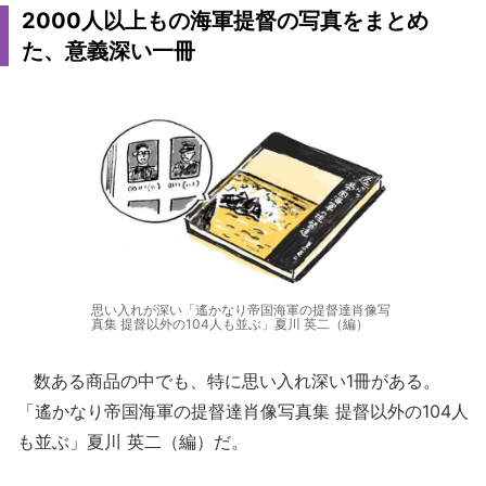
2000人以上もの海軍提督の写真をまとめ
た、意義深い一冊
思い入れが深い「遙かなり帝国海軍の提督達肖像写
真集 提督以外の104人も並ぶ」夏川 英二（編）
数ある商品の中でも、特に思い入れ深い1冊がある。
「遙かなり帝国海軍の提督達肖像写真集 提督以外の104人
も並ぶ」夏川 英二（編）だ。