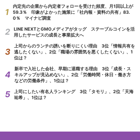
内定先の企業から内定者フォローを受けた頻度、月1回以上が
59.3％ 印象がよかった施策に「社内報・資料の共有」83.
0％ マイナビ調査
LINE NEXTとGMOメディアがタッグ ステーブルコインを活
用したサービスの成長と事業拡大へ
上司からのランチの誘いを断りにくい理由 3位「情報共有を
逃したくない」、2位「職場の雰囲気を悪くしたくない」、1
位は？
新卒で入社した会社、早期に退職する理由 3位「成長・ス
キルアップが見込めない」、2位「労働時間・休日・働き方
などの労働条件」、1位は？
上司にしたい有名人ランキング 3位「タモリ」、2位「天海
祐希」、1位は？