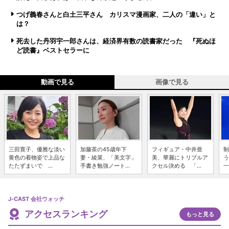
つげ義春さんと白土三平さん カリスマ漫画家、二人の「違い」と
は？
死去した丹羽宇一郎さんは、経済界有数の読書家だった 『死ぬほ
ど読書』ベストセラーに
動画で見る
画像で見る
三田寛子、優雅な淡い
加藤茶の45歳年下
フィギュア・中井亜
制
黄色の着物姿で上品な
妻・綾菜、「美文字」
美、華麗にトリプルア
う
たたずまいで ...
手書き勉強ノート...
クセル決める 「...
一
J-CAST 会社ウォッチ
アクセスランキング
もっと見る