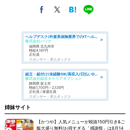
ヘルプデスク/外資系保険業界でのITヘルプデスク業務/駅近/即日勤務可/ヘルプデスク
＞
株式会社パソナ
福岡県 北九州市
時給4,167円
正社員
スポンサー：求人ボックス
組立・組付け/未経験OK/高収入/日払いOK/交替制/20・30・40代活躍中
＞
株式会社綜合キャリアオプション
静岡県 富士市
時給1,700円～2,125円
正社員 / 派遣社員
スポンサー：求人ボックス
姉妹サイト
【かつや】人気メニューが税抜150円引き&ご
飯大盛り無料!お得すぎる「感謝祭」は8月14