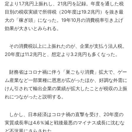
定より1.7兆円上振れし、21兆円を記録。年度を通した税
目別の税収実績で所得税（20年度は19.2兆円）を抜き最
大の「稼ぎ頭」になった。19年10月の消費税率引き上げ
効果が大きいとみられる。
その消費税以上に上振れたのが、企業が支払う法人税。
20年度は11.2兆円と、想定より3.2兆円も多くなった。
財務省はコロナ禍に伴う「巣ごもり消費」拡大で、ゲー
ム産業など一部業種に恩恵が広がったほか、好調な外需に
けん引されて輸出企業の業績が拡大したことが税収の上振
れにつながったと説明する。
しかし、日本経済はコロナ禍の直撃を受け、20年度の
実質成長率は4.6％減と戦後最悪のマイナス成長に沈むな
ど不況風にさらされた。