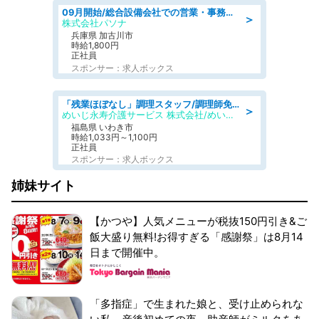
09月開始/総合設備会社での営業・事務のお仕事/車通勤可/賞与あり/営業/営業事務
＞
株式会社パソナ
兵庫県 加古川市
時給1,800円
正社員
スポンサー：求人ボックス
「残業ほぼなし」調理スタッフ/調理師免許必須/正職員/日勤のみ/住宅型有料老人ホーム
＞
めいじ永寿介護サービス 株式会社/めいじ永寿介護サービスセンター
福島県 いわき市
時給1,033円～1,100円
正社員
スポンサー：求人ボックス
姉妹サイト
【かつや】人気メニューが税抜150円引き&ご
飯大盛り無料!お得すぎる「感謝祭」は8月14
日まで開催中。
「多指症」で生まれた娘と、受け止められな