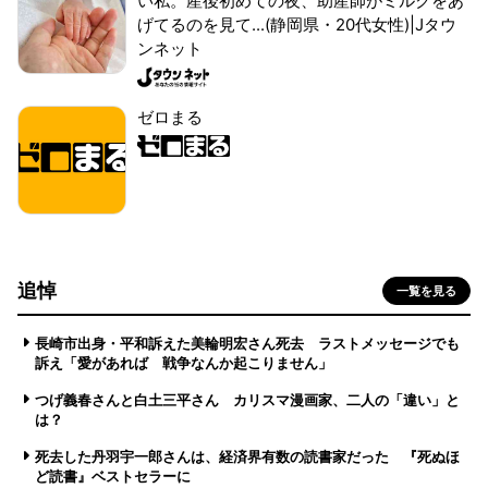
い私。産後初めての夜、助産師がミルクをあ
げてるのを見て...(静岡県・20代女性)|Jタウ
ンネット
ゼロまる
追悼
一覧を見る
長崎市出身・平和訴えた美輪明宏さん死去 ラストメッセージでも
訴え「愛があれば 戦争なんか起こりません」
つげ義春さんと白土三平さん カリスマ漫画家、二人の「違い」と
は？
死去した丹羽宇一郎さんは、経済界有数の読書家だった 『死ぬほ
ど読書』ベストセラーに