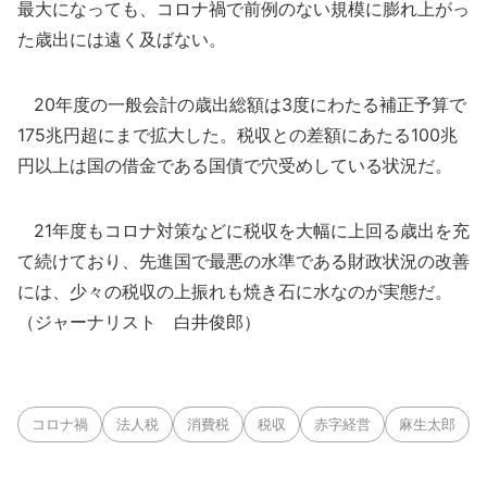
最大になっても、コロナ禍で前例のない規模に膨れ上がっ
た歳出には遠く及ばない。
20年度の一般会計の歳出総額は3度にわたる補正予算で
175兆円超にまで拡大した。税収との差額にあたる100兆
円以上は国の借金である国債で穴受めしている状況だ。
21年度もコロナ対策などに税収を大幅に上回る歳出を充
て続けており、先進国で最悪の水準である財政状況の改善
には、少々の税収の上振れも焼き石に水なのが実態だ。
（ジャーナリスト 白井俊郎）
コロナ禍
法人税
消費税
税収
赤字経営
麻生太郎