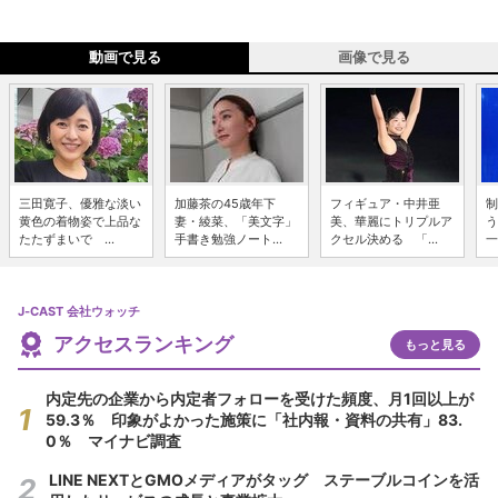
動画で見る
画像で見る
三田寛子、優雅な淡い
加藤茶の45歳年下
フィギュア・中井亜
制
黄色の着物姿で上品な
妻・綾菜、「美文字」
美、華麗にトリプルア
う
たたずまいで ...
手書き勉強ノート...
クセル決める 「...
一
J-CAST 会社ウォッチ
アクセスランキング
もっと見る
内定先の企業から内定者フォローを受けた頻度、月1回以上が
59.3％ 印象がよかった施策に「社内報・資料の共有」83.
0％ マイナビ調査
LINE NEXTとGMOメディアがタッグ ステーブルコインを活