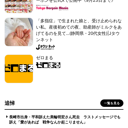
ーポンを公式Xで公開中《9月23日まで》
「多指症」で生まれた娘と、受け止められな
い私。産後初めての夜、助産師がミルクをあ
げてるのを見て...(静岡県・20代女性)|Jタウ
ンネット
ゼロまる
追悼
一覧を見る
長崎市出身・平和訴えた美輪明宏さん死去 ラストメッセージでも
訴え「愛があれば 戦争なんか起こりません」