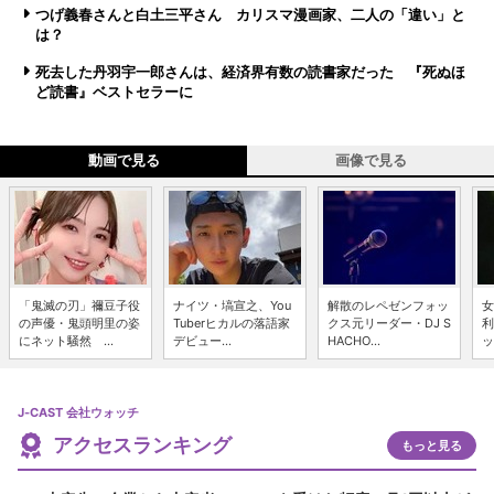
つげ義春さんと白土三平さん カリスマ漫画家、二人の「違い」と
は？
死去した丹羽宇一郎さんは、経済界有数の読書家だった 『死ぬほ
ど読書』ベストセラーに
動画で見る
画像で見る
「鬼滅の刃」禰豆子役
ナイツ・塙宣之、You
解散のレペゼンフォッ
女
の声優・鬼頭明里の姿
Tuberヒカルの落語家
クス元リーダー・DJ S
利
にネット騒然 ...
デビュー...
HACHO...
ッ
J-CAST 会社ウォッチ
アクセスランキング
もっと見る