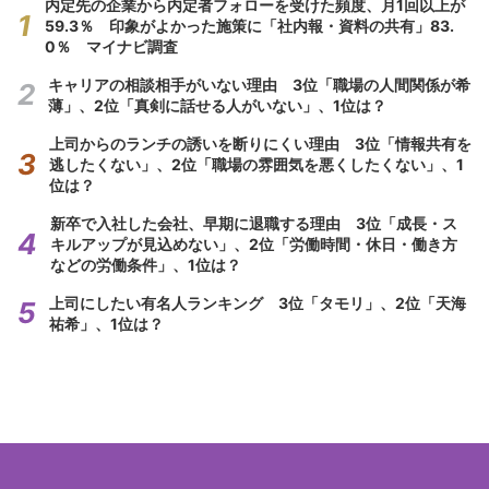
内定先の企業から内定者フォローを受けた頻度、月1回以上が
59.3％ 印象がよかった施策に「社内報・資料の共有」83.
0％ マイナビ調査
キャリアの相談相手がいない理由 3位「職場の人間関係が希
薄」、2位「真剣に話せる人がいない」、1位は？
上司からのランチの誘いを断りにくい理由 3位「情報共有を
逃したくない」、2位「職場の雰囲気を悪くしたくない」、1
位は？
新卒で入社した会社、早期に退職する理由 3位「成長・ス
キルアップが見込めない」、2位「労働時間・休日・働き方
などの労働条件」、1位は？
上司にしたい有名人ランキング 3位「タモリ」、2位「天海
祐希」、1位は？