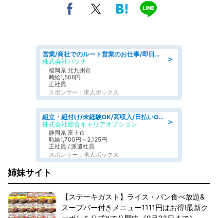
営業/商社でのルート営業のお仕事/即日勤務可/車通勤可/営業
＞
株式会社パソナ
福岡県 北九州市
時給1,506円
正社員
スポンサー：求人ボックス
組立・組付け/未経験OK/高収入/日払いOK/交替制/20・30・40代活躍中
＞
株式会社綜合キャリアオプション
静岡県 富士市
時給1,700円～2,125円
正社員 / 派遣社員
スポンサー：求人ボックス
姉妹サイト
【ステーキガスト】ライス・パン食べ放題&
スープバー付きメニュー1111円はお得!最新ク