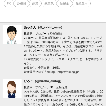
FX
公務員
副業
残業代
証拠金
資産運用
あっきん（
@_akkin_nara
）
投資家、ブロガー（元公務員）
23歳から、外国為替証拠金（FX）取引をはじめる。トレーダ
ー歴は13年。2016年3月末、子育てと仕事を両立するために1
1年勤めた某県庁を早期退 職。その後、資産運用ブログ「akilo
g」をスタート。運用方法をすべてブログで公開する、「リア
ル」なトレードが評判を呼んでいる。
FX自動売買「トラリピ」（マネースクエア)と、仮想通貨がメ
イン。
奈良在住。金沢出身、36歳。
資産運用ブログ「akilog」
https://akilog.jp/
ひろこ（
@hiroko_akilog
）
投資家、ブロガー、FP（元銀行員）
あっきん嫁。2児の母。銀行で投信の販売営業を14年続け、20
18年3月末、早期退職。リーマンショックでの投資経験を活か
した『長く投資を続ける秘 訣』をブログやSNSで発信中。女
性の「そうそう！」「あるある！」を盛り込み、わかりやすく