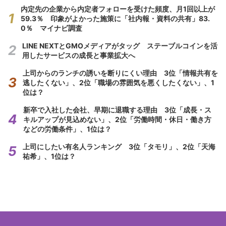
内定先の企業から内定者フォローを受けた頻度、月1回以上が
59.3％ 印象がよかった施策に「社内報・資料の共有」83.
0％ マイナビ調査
LINE NEXTとGMOメディアがタッグ ステーブルコインを活
用したサービスの成長と事業拡大へ
上司からのランチの誘いを断りにくい理由 3位「情報共有を
逃したくない」、2位「職場の雰囲気を悪くしたくない」、1
位は？
新卒で入社した会社、早期に退職する理由 3位「成長・ス
キルアップが見込めない」、2位「労働時間・休日・働き方
などの労働条件」、1位は？
上司にしたい有名人ランキング 3位「タモリ」、2位「天海
祐希」、1位は？