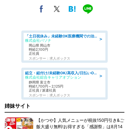
「土日祝休み」未経験OK医療機関での治験コーディネーターのお仕事
＞
株式会社パソナ
岡山県 岡山市
時給2,100円
正社員
スポンサー：求人ボックス
組立・組付け/未経験OK/高収入/日払いOK/交替制/20・30・40代活躍中
＞
株式会社綜合キャリアオプション
静岡県 富士市
時給1,700円～2,125円
正社員 / 派遣社員
スポンサー：求人ボックス
姉妹サイト
【かつや】人気メニューが税抜150円引き&ご
飯大盛り無料!お得すぎる「感謝祭」は8月14