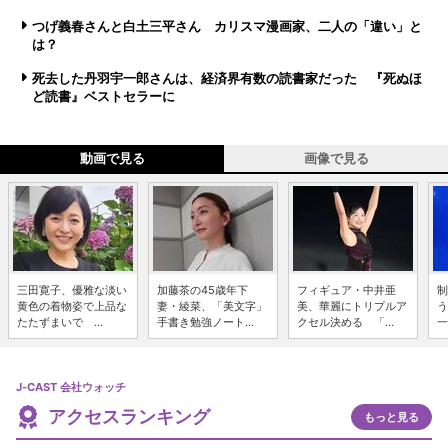
つげ義春さんと白土三平さん カリスマ漫画家、二人の「違い」と
は？
死去した丹羽宇一郎さんは、経済界有数の読書家だった 『死ぬほ
ど読書』ベストセラーに
動画で見る
画像で見る
三田寛子、優雅な淡い
加藤茶の45歳年下
フィギュア・中井亜
制
黄色の着物姿で上品な
妻・綾菜、「美文字」
美、華麗にトリプルア
う
たたずまいで ...
手書き勉強ノート...
クセル決める 「...
一
J-CAST 会社ウォッチ
アクセスランキング
もっと見る