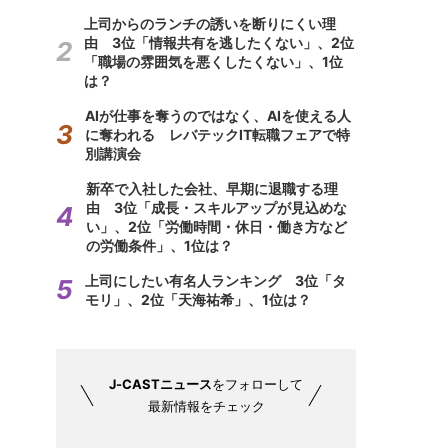
上司からのランチの誘いを断りにくい理
由 3位「情報共有を逃したくない」、2位
「職場の雰囲気を悪くしたくない」、1位
は？
AIが仕事を奪うのではなく、AIを使える人
に奪われる レバテックIT転職フェアで特
別講演会
新卒で入社した会社、早期に退職する理
由 3位「成長・スキルアップが見込めな
い」、2位「労働時間・休日・働き方など
の労働条件」、1位は？
上司にしたい有名人ランキング 3位「タ
モリ」、2位「天海祐希」、1位は？
J-CASTニュース
をフォローして
最新情報をチェック