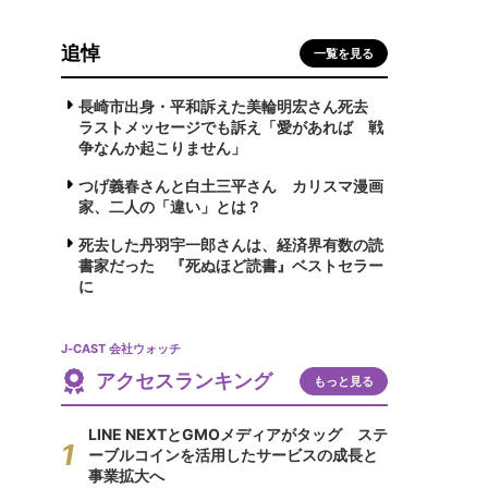
追悼
一覧を見る
長崎市出身・平和訴えた美輪明宏さん死去
ラストメッセージでも訴え「愛があれば 戦
争なんか起こりません」
つげ義春さんと白土三平さん カリスマ漫画
家、二人の「違い」とは？
死去した丹羽宇一郎さんは、経済界有数の読
書家だった 『死ぬほど読書』ベストセラー
に
J-CAST 会社ウォッチ
アクセスランキング
もっと見る
LINE NEXTとGMOメディアがタッグ ステ
ーブルコインを活用したサービスの成長と
事業拡大へ