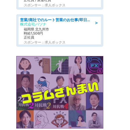
スポンサー：求人ボックス
営業/商社でのルート営業のお仕事/即日勤務可/車通勤可/営業
＞
株式会社パソナ
福岡県 北九州市
時給1,506円
正社員
スポンサー：求人ボックス