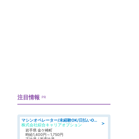
注目情報
PR
マシンオペレーター/未経験OK/日払いOK/寮完備/交替制/20・30・40代活躍中
＞
株式会社綜合キャリアオプション
岩手県 金ケ崎町
時給1,400円～1,750円
正社員 / 派遣社員