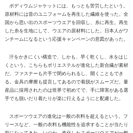
ポディウムジャケットには、もっとも苦労したという。
原材料には昔のユニフォームを再生した繊維を使った。全
国から思い出のスポーツウエアを回収し、糸に再生。再生
した糸を生地にして、ウエアの原材料にした。日本人がワ
ンチームになるという応援キャンペーンの意図があった。
汗をかきにくい構造で、しかも、早く乾くし、水をはじ
くという。こちらもポリエステルが進化した新合繊が素材
だ。ファスナーも片手で閉められるし、開くこともでき
る。金具の摩擦も提言してあるので着脱がスムーズだ。量
産品に採用されたのは世界で初めてで、手に障害がある選
手でも脱いだり着たりが楽に行えるようにと配慮した。
スポーツウエアの進化は一般の衣料を超えるという。フ
リースなど、一般の衣料も機能性を追求することが当たり
前になってきた。いつか、進化したスポーツウエアが一般