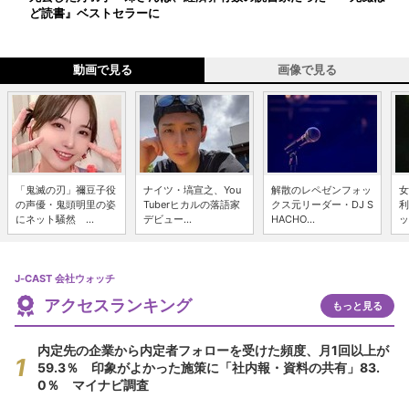
ど読書』ベストセラーに
動画で見る
画像で見る
「鬼滅の刃」禰豆子役
ナイツ・塙宣之、You
解散のレペゼンフォッ
女
の声優・鬼頭明里の姿
Tuberヒカルの落語家
クス元リーダー・DJ S
利
にネット騒然 ...
デビュー...
HACHO...
ッ
J-CAST 会社ウォッチ
アクセスランキング
もっと見る
内定先の企業から内定者フォローを受けた頻度、月1回以上が
59.3％ 印象がよかった施策に「社内報・資料の共有」83.
0％ マイナビ調査