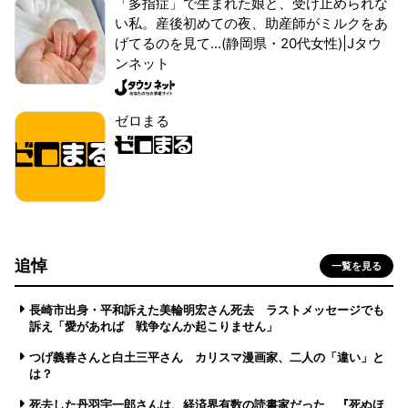
「多指症」で生まれた娘と、受け止められな
い私。産後初めての夜、助産師がミルクをあ
げてるのを見て...(静岡県・20代女性)|Jタウ
ンネット
ゼロまる
追悼
一覧を見る
長崎市出身・平和訴えた美輪明宏さん死去 ラストメッセージでも
訴え「愛があれば 戦争なんか起こりません」
つげ義春さんと白土三平さん カリスマ漫画家、二人の「違い」と
は？
死去した丹羽宇一郎さんは、経済界有数の読書家だった 『死ぬほ