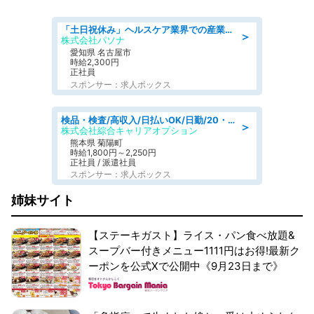
「土日祝休み」ヘルスケア業界での産業保健師業務/看護師/高時給/未経験OK/要資格:正看護師
＞
株式会社パソナ
愛知県 名古屋市
時給2,300円
正社員
スポンサー：求人ボックス
検品・検査/高収入/日払いOK/日勤/20・30・40代活躍中/製造 工場
＞
株式会社綜合キャリアオプション
熊本県 菊陽町
時給1,800円～2,250円
正社員 / 派遣社員
スポンサー：求人ボックス
姉妹サイト
【ステーキガスト】ライス・パン食べ放題&
スープバー付きメニュー1111円はお得!最新ク
ーポンを公式Xで公開中《9月23日まで》