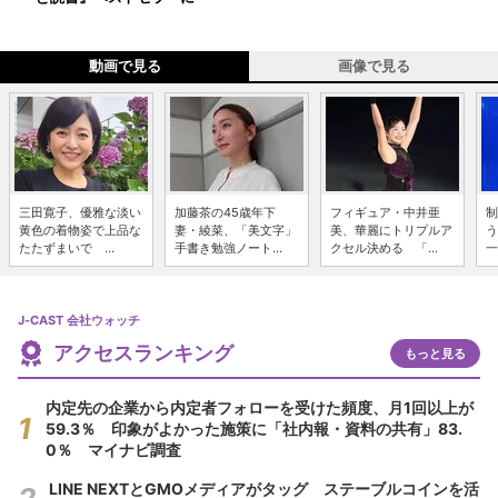
動画で見る
画像で見る
三田寛子、優雅な淡い
加藤茶の45歳年下
フィギュア・中井亜
制
黄色の着物姿で上品な
妻・綾菜、「美文字」
美、華麗にトリプルア
う
たたずまいで ...
手書き勉強ノート...
クセル決める 「...
一
J-CAST 会社ウォッチ
アクセスランキング
もっと見る
内定先の企業から内定者フォローを受けた頻度、月1回以上が
59.3％ 印象がよかった施策に「社内報・資料の共有」83.
0％ マイナビ調査
LINE NEXTとGMOメディアがタッグ ステーブルコインを活