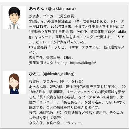
あっきん（
@_akkin_nara
）
投資家、ブロガー（元公務員）
23歳から、外国為替証拠金（FX）取引をはじめる。トレーダ
ー歴は13年。2016年3月末、子育てと仕事を両立するために1
1年勤めた某県庁を早期退 職。その後、資産運用ブログ「akilo
g」をスタート。運用方法をすべてブログで公開する、「リア
ル」なトレードが評判を呼んでいる。
FX自動売買「トラリピ」（マネースクエア)と、仮想通貨がメ
イン。
奈良在住。金沢出身、36歳。
資産運用ブログ「akilog」
https://akilog.jp/
ひろこ（
@hiroko_akilog
）
投資家、ブロガー、FP（元銀行員）
あっきん嫁。2児の母。銀行で投信の販売営業を14年続け、20
18年3月末、早期退職。リーマンショックでの投資経験を活か
した『長く投資を続ける秘 訣』をブログやSNSで発信中。女
性の「そうそう！」「あるある！」を盛り込み、わかりやすく
解説する。自分の感性を頼りに生きるタイプ。
投信、株価指数、FX、仮想通貨など幅広く運用中。テクニカ
ル分析を楽しく勉強中。
奈良在住。奈良出身、アラフォー。