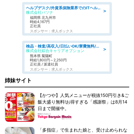
ヘルプデスク/外資系保険業界でのITヘルプデスク業務/駅近/即日勤務可/ヘルプデスク
＞
株式会社パソナ
福岡県 北九州市
時給4,167円
正社員
スポンサー：求人ボックス
検品・検査/高収入/日払いOK/寮費無料/日勤/20・30・40代活躍中
＞
株式会社綜合キャリアオプション
熊本県 菊陽町
時給1,800円～2,250円
正社員 / 派遣社員
スポンサー：求人ボックス
姉妹サイト
【かつや】人気メニューが税抜150円引き&ご
飯大盛り無料!お得すぎる「感謝祭」は8月14
日まで開催中。
「多指症」で生まれた娘と、受け止められな