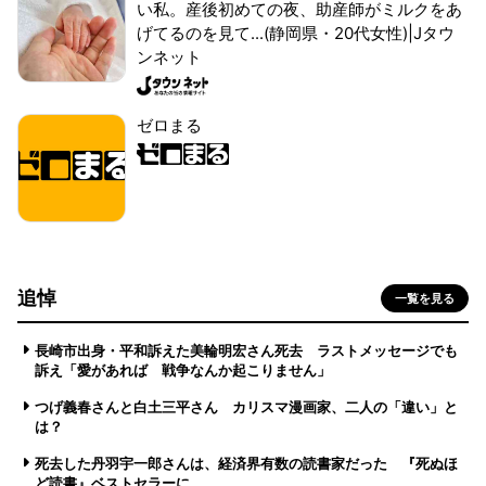
い私。産後初めての夜、助産師がミルクをあ
げてるのを見て...(静岡県・20代女性)|Jタウ
ンネット
ゼロまる
追悼
一覧を見る
長崎市出身・平和訴えた美輪明宏さん死去 ラストメッセージでも
訴え「愛があれば 戦争なんか起こりません」
つげ義春さんと白土三平さん カリスマ漫画家、二人の「違い」と
は？
死去した丹羽宇一郎さんは、経済界有数の読書家だった 『死ぬほ
ど読書』ベストセラーに