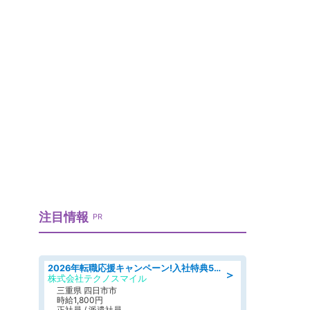
っ
訓
注目情報
PR
2026年転職応援キャンペーン!入社特典58万円/デンソーで働こう!自動車工場で小型部品の検査業務 denso aichi
＞
株式会社テクノスマイル
三重県 四日市市
時給1,800円
正社員 / 派遣社員