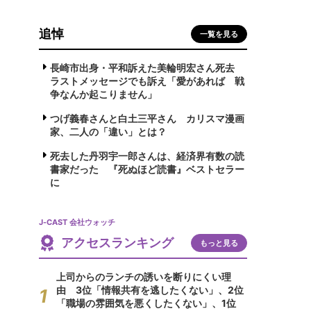
追悼
一覧を見る
長崎市出身・平和訴えた美輪明宏さん死去
ラストメッセージでも訴え「愛があれば 戦
争なんか起こりません」
つげ義春さんと白土三平さん カリスマ漫画
家、二人の「違い」とは？
死去した丹羽宇一郎さんは、経済界有数の読
書家だった 『死ぬほど読書』ベストセラー
に
J-CAST 会社ウォッチ
アクセスランキング
もっと見る
上司からのランチの誘いを断りにくい理
由 3位「情報共有を逃したくない」、2位
「職場の雰囲気を悪くしたくない」、1位