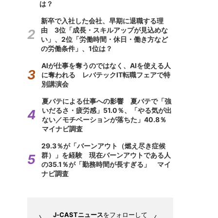
は？
新卒で入社した会社、早期に退職する理
由 3位「成長・スキルアップが見込めな
い」、2位「労働時間・休日・働き方など
の労働条件」、1位は？
AIが仕事を奪うのではなく、AIを使える人
に奪われる レバテックIT転職フェアで特
別講演会
夏バテによる仕事への影響 夏バテで「強
いだるさ・疲労感」51.0％、「やる気が出
ない／モチベーションが落ちた」40.8％
マイナビ調査
29.3％が「バーンアウト（燃え尽き症候
群）」を経験 現在バーンアウトである人
の35.1％が「勤務時間が長すぎる」 マイ
ナビ調査
J-CASTニュース
をフォローして