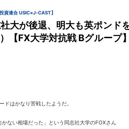
投資連合 USIC×J-CAST】
志社大が後退、明大も英ポンド
2節）【FX大学対抗戦 Bグループ
レードはかなり苦戦したようだ。
かない相場だった」という同志社大学のFOXさん