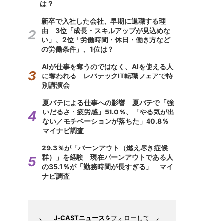
は？
新卒で入社した会社、早期に退職する理
由 3位「成長・スキルアップが見込めな
い」、2位「労働時間・休日・働き方など
の労働条件」、1位は？
AIが仕事を奪うのではなく、AIを使える人
に奪われる レバテックIT転職フェアで特
別講演会
夏バテによる仕事への影響 夏バテで「強
いだるさ・疲労感」51.0％、「やる気が出
ない／モチベーションが落ちた」40.8％
マイナビ調査
29.3％が「バーンアウト（燃え尽き症候
群）」を経験 現在バーンアウトである人
の35.1％が「勤務時間が長すぎる」 マイ
ナビ調査
J-CASTニュース
をフォローして