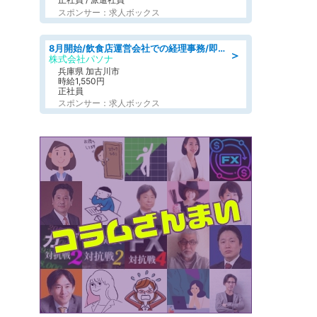
スポンサー：求人ボックス
8月開始/飲食店運営会社での経理事務/即日勤務可/車通勤可/経理/一般事務
＞
株式会社パソナ
兵庫県 加古川市
時給1,550円
正社員
スポンサー：求人ボックス