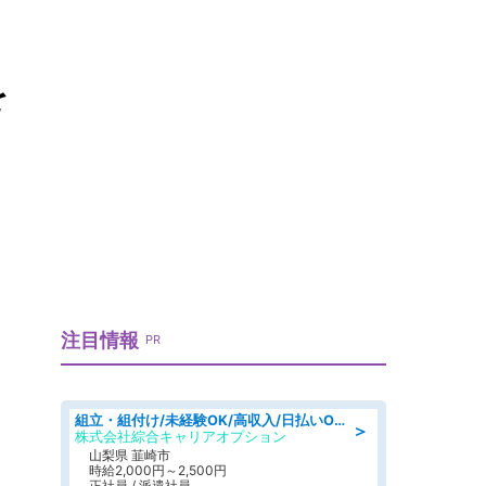
を
】
注目情報
PR
組立・組付け/未経験OK/高収入/日払いOK/寮費無料/日勤
＞
株式会社綜合キャリアオプション
山梨県 韮崎市
時給2,000円～2,500円
正社員 / 派遣社員