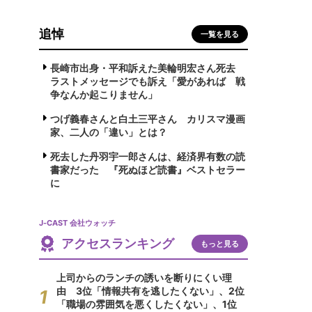
追悼
一覧を見る
長崎市出身・平和訴えた美輪明宏さん死去
ラストメッセージでも訴え「愛があれば 戦
争なんか起こりません」
つげ義春さんと白土三平さん カリスマ漫画
家、二人の「違い」とは？
死去した丹羽宇一郎さんは、経済界有数の読
書家だった 『死ぬほど読書』ベストセラー
に
J-CAST 会社ウォッチ
アクセスランキング
もっと見る
上司からのランチの誘いを断りにくい理
由 3位「情報共有を逃したくない」、2位
「職場の雰囲気を悪くしたくない」、1位