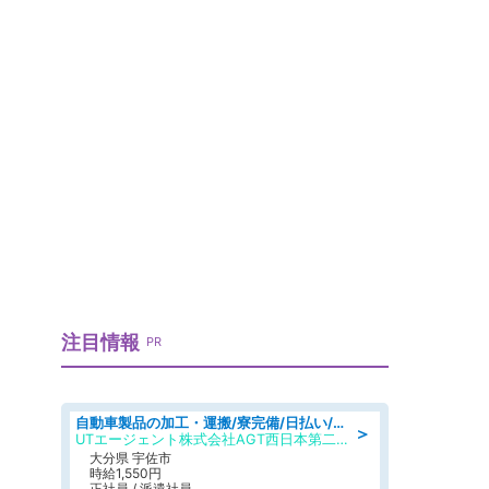
注目情報
PR
自動車製品の加工・運搬/寮完備/日払い/工場・製造
＞
UTエージェント株式会社AGT西日本第二CU
大分県 宇佐市
時給1,550円
正社員 / 派遣社員