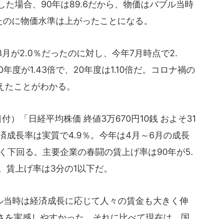
とした場合、90年は89.6だから、物価はバブル当時
ったのに物価水準は上がったことになる。
月が2.0％だったのに対し、今年7月時点で2.
度が1.43倍で、20年度は1.10倍だ。コロナ禍の
えたことがわかる。
）「日経平均株価 終値3万670円10銭 およそ31
済成長率は実質で4.9％。今年は4月～6月の成長
きく下回る。主要企業の春闘の賃上げ率は90年が5.
る。賃上げ率は3分の1以下だ。
当時は経済成長に応じて人々の賃金も大きく伸
さを実感しやすかった。それに比べて現在は、国