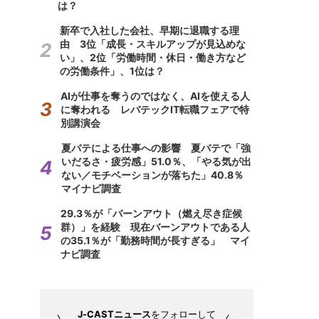
は？
新卒で入社した会社、早期に退職する理
由 3位「成長・スキルアップが見込めな
い」、2位「労働時間・休日・働き方など
の労働条件」、1位は？
AIが仕事を奪うのではなく、AIを使える人
に奪われる レバテックIT転職フェアで特
別講演会
夏バテによる仕事への影響 夏バテで「強
いだるさ・疲労感」51.0％、「やる気が出
ない／モチベーションが落ちた」40.8％
マイナビ調査
29.3％が「バーンアウト（燃え尽き症候
群）」を経験 現在バーンアウトである人
の35.1％が「勤務時間が長すぎる」 マイ
ナビ調査
J-CASTニュース
をフォローして