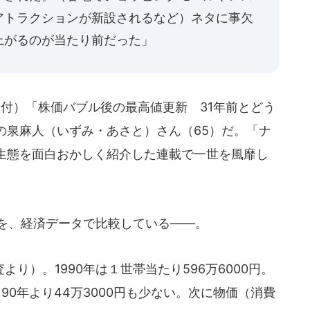
アトラクションが新設されるなど）ネタに事欠
上がるのが当たり前だった」
付）「株価バブル後の最高値更新 31年前とどう
の泉麻人（いずみ・あさと）さん（65）だ。「ナ
生態を面白おかしく紹介した連載で一世を風靡し
在を、経済データで比較している――。
り）。1990年は１世帯当たり596万6000円。
で、90年より44万3000円も少ない。次に物価（消費