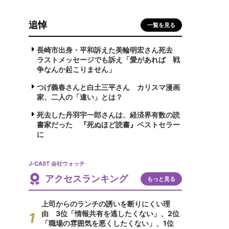
追悼
一覧を見る
長崎市出身・平和訴えた美輪明宏さん死去
ラストメッセージでも訴え「愛があれば 戦
争なんか起こりません」
つげ義春さんと白土三平さん カリスマ漫画
家、二人の「違い」とは？
死去した丹羽宇一郎さんは、経済界有数の読
書家だった 『死ぬほど読書』ベストセラー
に
J-CAST 会社ウォッチ
アクセスランキング
もっと見る
上司からのランチの誘いを断りにくい理
由 3位「情報共有を逃したくない」、2位
「職場の雰囲気を悪くしたくない」、1位