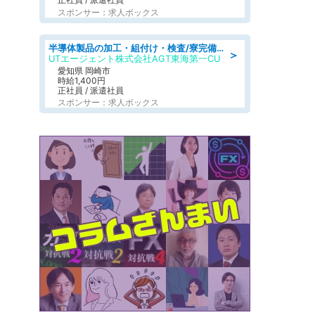
スポンサー：求人ボックス
半導体製品の加工・組付け・検査/寮完備/日勤/日払い/工場・製造
＞
UTエージェント株式会社AGT東海第一CU
愛知県 岡崎市
時給1,400円
正社員 / 派遣社員
スポンサー：求人ボックス