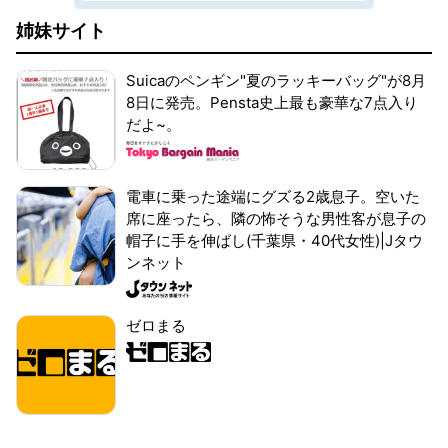
姉妹サイト
Suicaのペンギン"夏のラッキーバッグ"が8月
8日に発売。Pensta史上最も豪華な7点入り
だよ~。
電車に乗った途端にグズる2歳息子。空いた
席に座ったら、隣の怖そうな男性客が息子の
帽子に手を伸ばし(千葉県・40代女性)|Jタウ
ンネット
ゼロまる