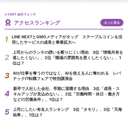
J-CAST 会社ウォッチ
アクセスランキング
もっと見る
LINE NEXTとGMOメディアがタッグ ステーブルコインを活
用したサービスの成長と事業拡大へ
上司からのランチの誘いを断りにくい理由 3位「情報共有を
逃したくない」、2位「職場の雰囲気を悪くしたくない」、1
位は？
AIが仕事を奪うのではなく、AIを使える人に奪われる レバ
テックIT転職フェアで特別講演会
新卒で入社した会社、早期に退職する理由 3位「成長・ス
キルアップが見込めない」、2位「労働時間・休日・働き方
などの労働条件」、1位は？
上司にしたい有名人ランキング 3位「タモリ」、2位「天海
祐希」、1位は？