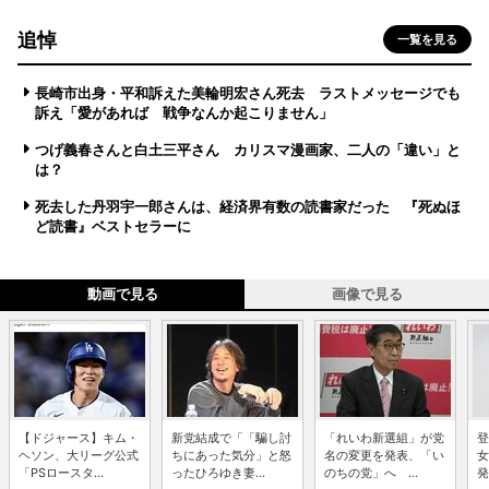
追悼
一覧を見る
長崎市出身・平和訴えた美輪明宏さん死去 ラストメッセージでも
訴え「愛があれば 戦争なんか起こりません」
つげ義春さんと白土三平さん カリスマ漫画家、二人の「違い」と
は？
死去した丹羽宇一郎さんは、経済界有数の読書家だった 『死ぬほ
ど読書』ベストセラーに
動画で見る
画像で見る
【ドジャース】キム・
新党結成で「「騙し討
「れいわ新選組」が党
登
ヘソン、大リーグ公式
ちにあった気分」と怒
名の変更を発表、「い
女
「PSロースタ...
ったひろゆき妻...
のちの党」へ ...
発