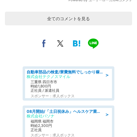
全てのコメントを見る
自動車部品の検査/寮費無料でしっかり稼げる denso aichi
＞
株式会社テクノスマイル
三重県 四日市市
時給1,800円
正社員 / 派遣社員
スポンサー：求人ボックス
08月開始/「土日祝休み」ヘルスケア業界の産業保健師/高時給/未経験OK/要資格:保健師、正看護師
＞
株式会社パソナ
福岡県 福岡市
時給2,300円
正社員
スポンサー：求人ボックス