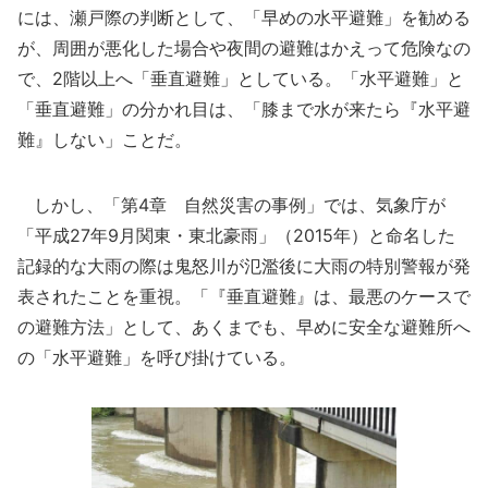
には、瀬戸際の判断として、「早めの水平避難」を勧める
が、周囲が悪化した場合や夜間の避難はかえって危険なの
で、2階以上へ「垂直避難」としている。「水平避難」と
「垂直避難」の分かれ目は、「膝まで水が来たら『水平避
難』しない」ことだ。
しかし、「第4章 自然災害の事例」では、気象庁が
「平成27年9月関東・東北豪雨」（2015年）と命名した
記録的な大雨の際は鬼怒川が氾濫後に大雨の特別警報が発
表されたことを重視。「『垂直避難』は、最悪のケースで
の避難方法」として、あくまでも、早めに安全な避難所へ
の「水平避難」を呼び掛けている。