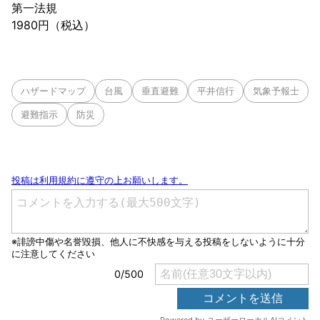
第一法規
1980円（税込）
ハザードマップ
台風
垂直避難
平井信行
気象予報士
避難指示
防災