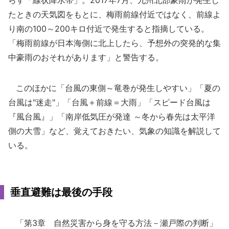
らす「線状降水帯」。2017年7月、九州北部豪雨が発生し
たときの天気図をもとに、梅雨前線付近ではなく、前線よ
り南の100～200キロ付近で発生すると指摘している。
「梅雨前線が日本海側に北上したら、予想外の突発的な集
中豪雨のおそれがあります」と警告する。
このほかに「台風の東側～竜巻が発生しやすい」「夏の
台風は"迷走"」「台風＋前線＝大雨」「スピード台風は
『風台風』」「南岸低気圧が発達 ～冬から春先は太平洋
側の大雪」など、覚えておきたい、気象の知識を解説して
いる。
垂直避難は最後の手段
「第3章 自然災害から身を守る方法－瀬戸際の判断」