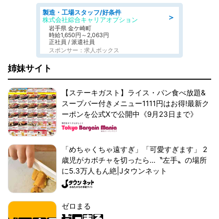
製造・工場スタッフ/好条件
＞
株式会社綜合キャリアオプション
岩手県 金ケ崎町
時給1,650円～2,063円
正社員 / 派遣社員
スポンサー：求人ボックス
姉妹サイト
【ステーキガスト】ライス・パン食べ放題&
スープバー付きメニュー1111円はお得!最新ク
ーポンを公式Xで公開中《9月23日まで》
「めちゃくちゃ遠すぎ」「可愛すぎます」 2
歳児がカボチャを切ったら...〝左手〟の場所
に5.3万人もん絶|Jタウンネット
ゼロまる