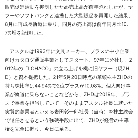
販売促進活動を抑制したため売上高が前年割れしたが、ヤ
フーやソフトバンクと連携した大型販促を再開した結果、
8月に再成長軌道に乗り、同月の売上高は前年同月比10.
7%増を記録した。
アスクルは1993年に文具メーカー、プラスの中小企業
向けカタログ通販事業としてスタート。97年に分社し、2
012年の「LOHACO」の立ち上げを機に旧ヤフー（現ZH
D）と資本提携した。21年5月20日時点の筆頭株主ZHDの
持ち株比率は44.94%で2位プラスが10.08%。個人向け事
業が軌道に乗らないことなどから、ZHDは2019年、プラ
スで事業を担当していて、そのままアスクル社長に就いた
実質的創業者といえる岩田彰一郎社長（当時）を株主総会
で退任させるという強硬手段に出て、ZHDが経営の主導
権を完全に握り、今日に至る。