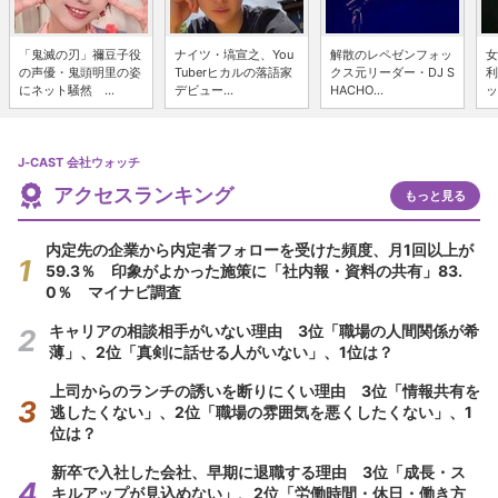
「鬼滅の刃」禰豆子役
ナイツ・塙宣之、You
解散のレペゼンフォッ
女
の声優・鬼頭明里の姿
Tuberヒカルの落語家
クス元リーダー・DJ S
利
にネット騒然 ...
デビュー...
HACHO...
ッ
J-CAST 会社ウォッチ
アクセスランキング
もっと見る
内定先の企業から内定者フォローを受けた頻度、月1回以上が
59.3％ 印象がよかった施策に「社内報・資料の共有」83.
0％ マイナビ調査
キャリアの相談相手がいない理由 3位「職場の人間関係が希
薄」、2位「真剣に話せる人がいない」、1位は？
上司からのランチの誘いを断りにくい理由 3位「情報共有を
逃したくない」、2位「職場の雰囲気を悪くしたくない」、1
位は？
新卒で入社した会社、早期に退職する理由 3位「成長・ス
キルアップが見込めない」、2位「労働時間・休日・働き方