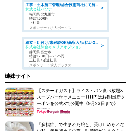
工事・土木施工管理/総合技術商社にて施工管理のお仕事/即日勤務可/車通勤可/工事・土木施工管理/生産・品質管理
＞
株式会社パソナ
福岡県 北九州市
時給1,506円
正社員
スポンサー：求人ボックス
組立・組付け/未経験OK/高収入/日払いOK/寮費無料/交替制
＞
株式会社綜合キャリアオプション
静岡県 富士市
時給1,700円～2,125円
正社員 / 派遣社員
スポンサー：求人ボックス
姉妹サイト
【ステーキガスト】ライス・パン食べ放題&
スープバー付きメニュー1111円はお得!最新ク
ーポンを公式Xで公開中《9月23日まで》
「多指症」で生まれた娘と、受け止められな
い私。産後初めての夜、助産師がミルクをあ