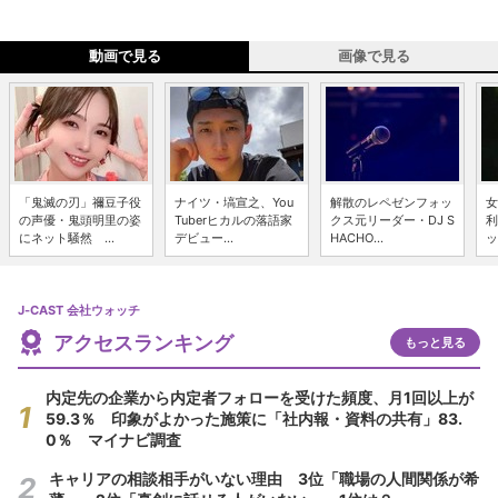
動画で見る
画像で見る
「鬼滅の刃」禰豆子役
ナイツ・塙宣之、You
解散のレペゼンフォッ
女
の声優・鬼頭明里の姿
Tuberヒカルの落語家
クス元リーダー・DJ S
利
にネット騒然 ...
デビュー...
HACHO...
ッ
J-CAST 会社ウォッチ
アクセスランキング
もっと見る
内定先の企業から内定者フォローを受けた頻度、月1回以上が
59.3％ 印象がよかった施策に「社内報・資料の共有」83.
0％ マイナビ調査
キャリアの相談相手がいない理由 3位「職場の人間関係が希