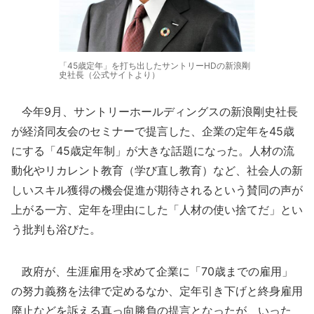
「45歳定年」を打ち出したサントリーHDの新浪剛
史社長（公式サイトより）
今年9月、サントリーホールディングスの新浪剛史社長
が経済同友会のセミナーで提言した、企業の定年を45歳
にする「45歳定年制」が大きな話題になった。人材の流
動化やリカレント教育（学び直し教育）など、社会人の新
しいスキル獲得の機会促進が期待されるという賛同の声が
上がる一方、定年を理由にした「人材の使い捨てだ」とい
う批判も浴びた。
政府が、生涯雇用を求めて企業に「70歳までの雇用」
の努力義務を法律で定めるなか、定年引き下げと終身雇用
廃止などを訴える真っ向勝負の提言となったが、いった