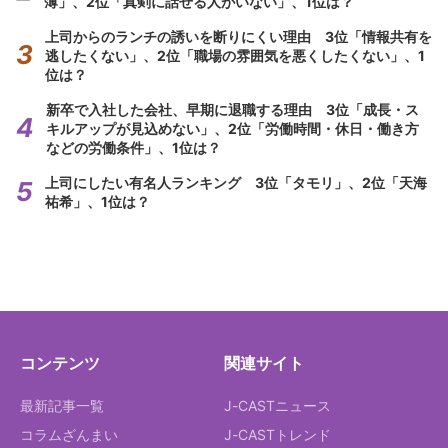
薄」、2位「真剣に話せる人がいない」、1位は？
上司からのランチの誘いを断りにくい理由 3位「情報共有を
逃したくない」、2位「職場の雰囲気を悪くしたくない」、1
位は？
新卒で入社した会社、早期に退職する理由 3位「成長・ス
キルアップが見込めない」、2位「労働時間・休日・働き方
などの労働条件」、1位は？
上司にしたい有名人ランキング 3位「タモリ」、2位「天海
祐希」、1位は？
コンテンツ
関連サイト
最新記事一覧
J-CASTニュース
コラムざんまい
J-CASTトレンド