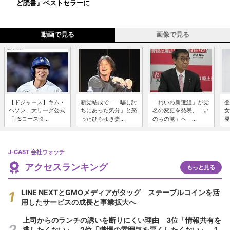
ど読書』ベストセラーに
動画で見る
画像で見る
【ドジャース】キム・
新党結成で「「騙し討
「れいわ新選組」が党
登
ヘソン、大リーグ公式
ちにあった気分」と怒
名の変更を発表、「い
女
「PSロースタ...
ったひろゆき妻...
のちの党」へ ...
発
J-CAST 会社ウォッチ
アクセスランキング
もっと見る
LINE NEXTとGMOメディアがタッグ ステーブルコインを活
用したサービスの成長と事業拡大へ
上司からのランチの誘いを断りにくい理由 3位「情報共有を
逃したくない」、2位「職場の雰囲気を悪くしたくない」、1