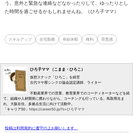
う。意外と緊急な連絡などなかったりして、ゆったりとし
た時間を過ごせるかもしれませんね。（ひろ子ママ）
スキルアップ
在宅勤務
有給休暇
権利
罪悪感
ひろ子ママ （こまま・ひろこ）
仮想スナック「ひろこ」を経営
古代マヤ暦シンクロ協会認定講師、ライター
不動産業界での営業、教育業界でのコーディネーターなどを経
て、組織や人材開発に携わりながら、コーチングも行っている。鳥取県生ま
れ、大阪在住。多拠点生活に向けて活動中。
「キャリア50」
https://career50.jp/?s=ひろ子ママ