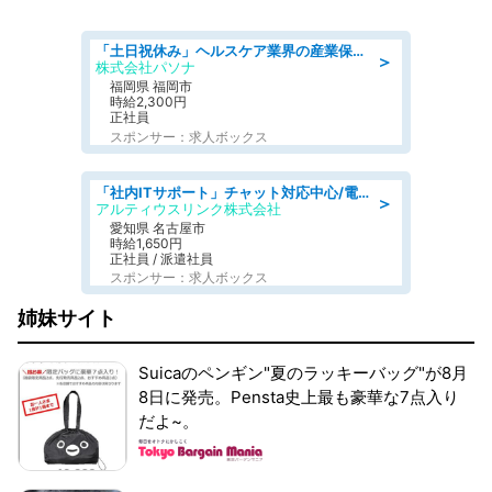
「土日祝休み」ヘルスケア業界の産業保健師/高時給/未経験OK/要資格:保健師、正看護師
＞
株式会社パソナ
福岡県 福岡市
時給2,300円
正社員
スポンサー：求人ボックス
「社内ITサポート」チャット対応中心/電話少なめ/土日祝休/名古屋市港区
＞
アルティウスリンク株式会社
愛知県 名古屋市
時給1,650円
正社員 / 派遣社員
スポンサー：求人ボックス
姉妹サイト
Suicaのペンギン"夏のラッキーバッグ"が8月
8日に発売。Pensta史上最も豪華な7点入り
だよ~。