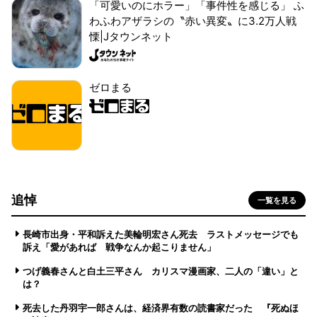
「可愛いのにホラー」「事件性を感じる」 ふ
わふわアザラシの〝赤い異変〟に3.2万人戦
慄|Jタウンネット
ゼロまる
追悼
一覧を見る
長崎市出身・平和訴えた美輪明宏さん死去 ラストメッセージでも
訴え「愛があれば 戦争なんか起こりません」
つげ義春さんと白土三平さん カリスマ漫画家、二人の「違い」と
は？
死去した丹羽宇一郎さんは、経済界有数の読書家だった 『死ぬほ