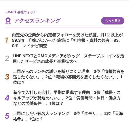
J-CAST 会社ウォッチ
アクセスランキング
もっと見る
内定先の企業から内定者フォローを受けた頻度、月1回以上が
59.3％ 印象がよかった施策に「社内報・資料の共有」83.
0％ マイナビ調査
LINE NEXTとGMOメディアがタッグ ステーブルコインを活
用したサービスの成長と事業拡大へ
上司からのランチの誘いを断りにくい理由 3位「情報共有を
逃したくない」、2位「職場の雰囲気を悪くしたくない」、1
位は？
新卒で入社した会社、早期に退職する理由 3位「成長・ス
キルアップが見込めない」、2位「労働時間・休日・働き方
などの労働条件」、1位は？
上司にしたい有名人ランキング 3位「タモリ」、2位「天海
祐希」、1位は？