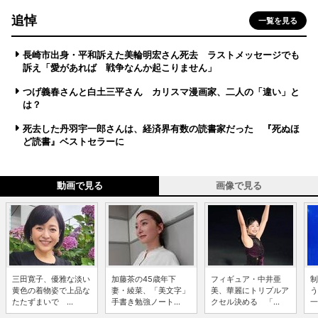
追悼
一覧を見る
長崎市出身・平和訴えた美輪明宏さん死去 ラストメッセージでも
訴え「愛があれば 戦争なんか起こりません」
つげ義春さんと白土三平さん カリスマ漫画家、二人の「違い」と
は？
死去した丹羽宇一郎さんは、経済界有数の読書家だった 『死ぬほ
ど読書』ベストセラーに
動画で見る
画像で見る
三田寛子、優雅な淡い
加藤茶の45歳年下
フィギュア・中井亜
制
黄色の着物姿で上品な
妻・綾菜、「美文字」
美、華麗にトリプルア
う
たたずまいで ...
手書き勉強ノート...
クセル決める 「...
一