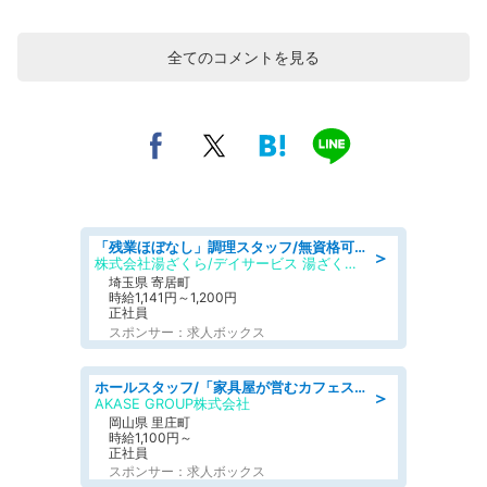
全てのコメントを見る
「残業ほぼなし」調理スタッフ/無資格可/正職員/日勤のみ/デイサービス/社会保障完備
＞
株式会社湯ざくら/デイサービス 湯ざくらケアリゾート
埼玉県 寄居町
時給1,141円～1,200円
正社員
スポンサー：求人ボックス
ホールスタッフ/「家具屋が営むカフェスタッフ!」週2日～OK!嬉しいまかない付き/岡山県/浅口郡里庄町
＞
AKASE GROUP株式会社
岡山県 里庄町
時給1,100円～
正社員
スポンサー：求人ボックス