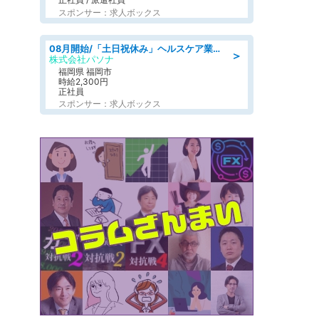
スポンサー：求人ボックス
08月開始/「土日祝休み」ヘルスケア業界の産業保健師/高時給/未経験OK/要資格:保健師、正看護師
＞
株式会社パソナ
福岡県 福岡市
時給2,300円
正社員
スポンサー：求人ボックス