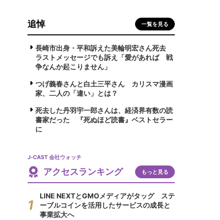
追悼
一覧を見る
長崎市出身・平和訴えた美輪明宏さん死去
ラストメッセージでも訴え「愛があれば 戦
争なんか起こりません」
つげ義春さんと白土三平さん カリスマ漫画
家、二人の「違い」とは？
死去した丹羽宇一郎さんは、経済界有数の読
書家だった 『死ぬほど読書』ベストセラー
に
J-CAST 会社ウォッチ
アクセスランキング
もっと見る
LINE NEXTとGMOメディアがタッグ ステ
ーブルコインを活用したサービスの成長と
事業拡大へ