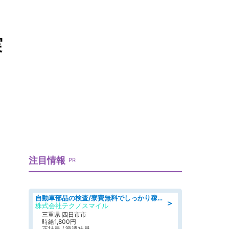
実
注目情報
PR
自動車部品の検査/寮費無料でしっかり稼げる denso aichi
＞
株式会社テクノスマイル
三重県 四日市市
時給1,800円
正社員 / 派遣社員