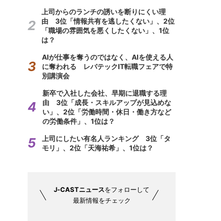
上司からのランチの誘いを断りにくい理
由 3位「情報共有を逃したくない」、2位
「職場の雰囲気を悪くしたくない」、1位
は？
AIが仕事を奪うのではなく、AIを使える人
に奪われる レバテックIT転職フェアで特
別講演会
新卒で入社した会社、早期に退職する理
由 3位「成長・スキルアップが見込めな
い」、2位「労働時間・休日・働き方など
の労働条件」、1位は？
上司にしたい有名人ランキング 3位「タ
モリ」、2位「天海祐希」、1位は？
J-CASTニュース
をフォローして
最新情報をチェック