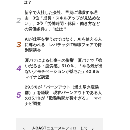
は？
新卒で入社した会社、早期に退職する理
由 3位「成長・スキルアップが見込めな
い」、2位「労働時間・休日・働き方など
の労働条件」、1位は？
AIが仕事を奪うのではなく、AIを使える人
に奪われる レバテックIT転職フェアで特
別講演会
夏バテによる仕事への影響 夏バテで「強
いだるさ・疲労感」51.0％、「やる気が出
ない／モチベーションが落ちた」40.8％
マイナビ調査
29.3％が「バーンアウト（燃え尽き症候
群）」を経験 現在バーンアウトである人
の35.1％が「勤務時間が長すぎる」 マイ
ナビ調査
J-CASTニュース
をフォローして