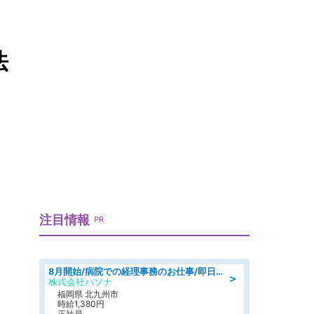
法
注目情報
PR
8月開始/病院での経理事務のお仕事/即日勤務可/車通勤可/経理/一般事務
＞
株式会社パソナ
福岡県 北九州市
時給1,380円
正社員