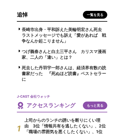
追悼
一覧を見る
長崎市出身・平和訴えた美輪明宏さん死去
ラストメッセージでも訴え「愛があれば 戦
争なんか起こりません」
つげ義春さんと白土三平さん カリスマ漫画
家、二人の「違い」とは？
死去した丹羽宇一郎さんは、経済界有数の読
書家だった 『死ぬほど読書』ベストセラー
に
J-CAST 会社ウォッチ
アクセスランキング
もっと見る
上司からのランチの誘いを断りにくい理
由 3位「情報共有を逃したくない」、2位
「職場の雰囲気を悪くしたくない」、1位