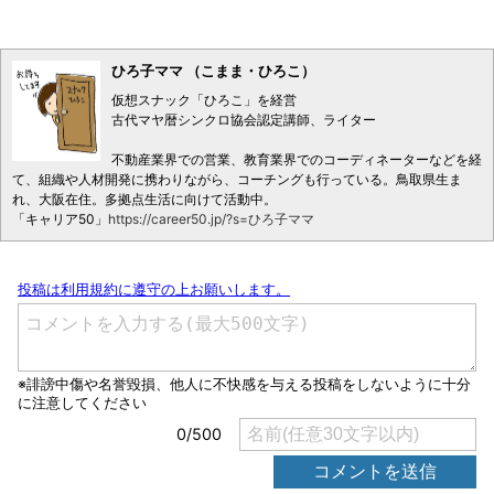
ひろ子ママ （こまま・ひろこ）
仮想スナック「ひろこ」を経営
古代マヤ暦シンクロ協会認定講師、ライター
不動産業界での営業、教育業界でのコーディネーターなどを経
て、組織や人材開発に携わりながら、コーチングも行っている。鳥取県生ま
れ、大阪在住。多拠点生活に向けて活動中。
「キャリア50」
https://career50.jp/?s=ひろ子ママ