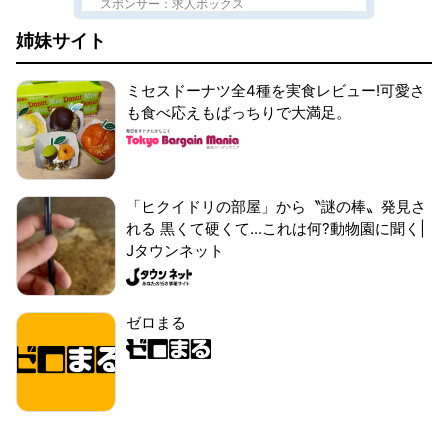
スポンサー：求人ボックス
姉妹サイト
ミセスドーナツ全4種を実食レビュー!可愛さ
も食べ応えもばっちりで大満足。
「ヒクイドリの部屋」から〝謎の棒〟発見さ
れる 黒くて硬くて...これは何?動物園に聞く|
Jタウンネット
ゼロまる