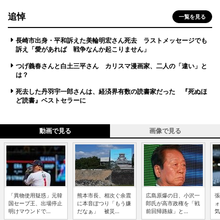
追悼
一覧を見る
長崎市出身・平和訴えた美輪明宏さん死去 ラストメッセージでも
訴え「愛があれば 戦争なんか起こりません」
つげ義春さんと白土三平さん カリスマ漫画家、二人の「違い」と
は？
死去した丹羽宇一郎さんは、経済界有数の読書家だった 『死ぬほ
ど読書』ベストセラーに
動画で見る
画像で見る
「異物使用疑惑」元韓
熊本市長、相次ぐ余震
広島原爆の日、小沢一
張
国セーブ王、出場停止
に本音ぽつり「もう嫌
郎氏が高市政権を「戦
ォ
明けマウンドで...
だなぁ」 被災...
前回帰路線」と...
気