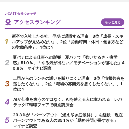
J-CAST 会社ウォッチ
アクセスランキング
もっと見る
新卒で入社した会社、早期に退職する理由 3位「成長・スキ
ルアップが見込めない」、2位「労働時間・休日・働き方など
の労働条件」、1位は？
夏バテによる仕事への影響 夏バテで「強いだるさ・疲労
感」51.0％、「やる気が出ない／モチベーションが落ちた」4
0.8％ マイナビ調査
上司からのランチの誘いを断りにくい理由 3位「情報共有を
逃したくない」、2位「職場の雰囲気を悪くしたくない」、1
位は？
AIが仕事を奪うのではなく、AIを使える人に奪われる レバ
テックIT転職フェアで特別講演会
29.3％が「バーンアウト（燃え尽き症候群）」を経験 現在
バーンアウトである人の35.1％が「勤務時間が長すぎる」
マイナビ調査