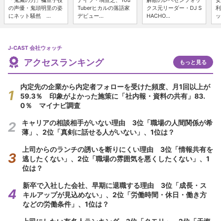
の声優・鬼頭明里の姿
Tuberヒカルの落語家
クス元リーダー・DJ S
利
にネット騒然 ...
デビュー...
HACHO...
ッ
J-CAST 会社ウォッチ
アクセスランキング
もっと見る
内定先の企業から内定者フォローを受けた頻度、月1回以上が
59.3％ 印象がよかった施策に「社内報・資料の共有」83.
0％ マイナビ調査
キャリアの相談相手がいない理由 3位「職場の人間関係が希
薄」、2位「真剣に話せる人がいない」、1位は？
上司からのランチの誘いを断りにくい理由 3位「情報共有を
逃したくない」、2位「職場の雰囲気を悪くしたくない」、1
位は？
新卒で入社した会社、早期に退職する理由 3位「成長・ス
キルアップが見込めない」、2位「労働時間・休日・働き方
などの労働条件」、1位は？