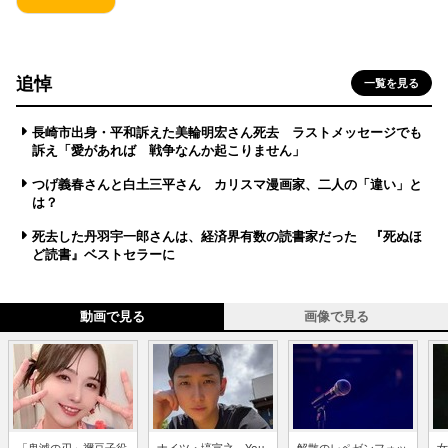
追悼
一覧を見る
長崎市出身・平和訴えた美輪明宏さん死去 ラストメッセージでも
訴え「愛があれば 戦争なんか起こりません」
つげ義春さんと白土三平さん カリスマ漫画家、二人の「違い」と
は？
死去した丹羽宇一郎さんは、経済界有数の読書家だった 『死ぬほ
ど読書』ベストセラーに
動画で見る
画像で見る
「鬼滅の刃」禰豆子役
ナイツ・塙宣之、You
解散のレペゼンフォッ
女