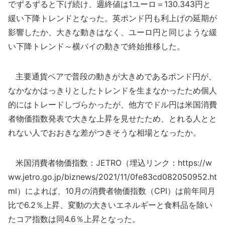
でずるずると下げ続け、週終値は1ユーロ＝130.343円と
緩い下降トレンドとなった。英ポンド円も利上げの延期が
影響したか、大きな動きはなく、ユーロ円と同じような緩
い下降トレンド～横バイの動きで終始推移した。
主要通貨ペアで普段の動きが大きめであるポンド円が、
なかなかはっきりとしたトレンドを生まなかったため個人
的にはトレードしづらかったが、他方でドル円は米国消費
者物価指数発表で大きな上昇を見せたため、とれる人とと
れない人でおおきな差がつきそうな相場となったか。
米国消費者物価指数：JETRO（埋込リンク：https://w
ww.jetro.go.jp/biznews/2021/11/0fe83cd082050952.ht
ml）によれば、10月の消費者物価指数（CPI）は前年同月
比で6.2％上昇、変動の大きいエネルギーと食料品を除い
たコア指数は同4.6％上昇となった。