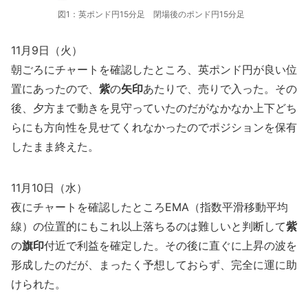
図1：英ポンド円15分足 閉場後のポンド円15分足
11月9日（火）
朝ごろにチャートを確認したところ、英ポンド円が良い位
置にあったので、
紫
の
矢印
あたりで、売りで入った。その
後、夕方まで動きを見守っていたのだがなかなか上下どち
らにも方向性を見せてくれなかったのでポジションを保有
したまま終えた。
11月10日（水）
夜にチャートを確認したところEMA（指数平滑移動平均
線）の位置的にもこれ以上落ちるのは難しいと判断して
紫
の
旗印
付近で利益を確定した。その後に直ぐに上昇の波を
形成したのだが、まったく予想しておらず、完全に運に助
けられた。