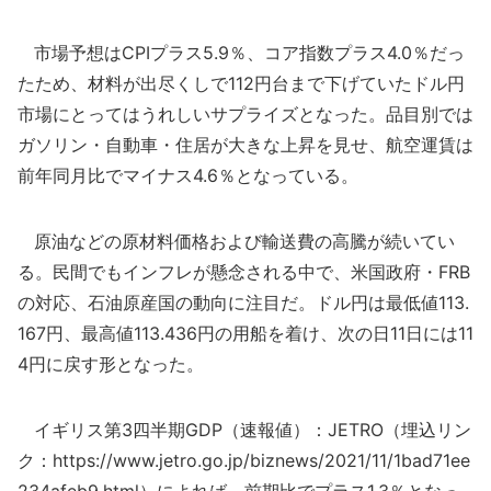
市場予想はCPIプラス5.9％、コア指数プラス4.0％だっ
たため、材料が出尽くしで112円台まで下げていたドル円
市場にとってはうれしいサプライズとなった。品目別では
ガソリン・自動車・住居が大きな上昇を見せ、航空運賃は
前年同月比でマイナス4.6％となっている。
原油などの原材料価格および輸送費の高騰が続いてい
る。民間でもインフレが懸念される中で、米国政府・FRB
の対応、石油原産国の動向に注目だ。ドル円は最低値113.
167円、最高値113.436円の用船を着け、次の日11日には11
4円に戻す形となった。
イギリス第3四半期GDP（速報値）：JETRO（埋込リン
ク：https://www.jetro.go.jp/biznews/2021/11/1bad71ee
234afeb9.html）によれば、前期比でプラス1.3％となっ