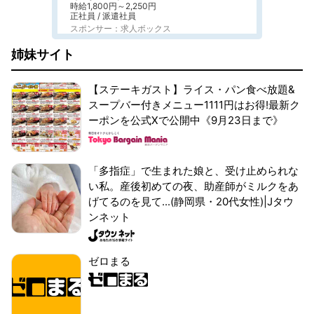
時給1,800円～2,250円
正社員 / 派遣社員
スポンサー：求人ボックス
姉妹サイト
【ステーキガスト】ライス・パン食べ放題&
スープバー付きメニュー1111円はお得!最新ク
ーポンを公式Xで公開中《9月23日まで》
「多指症」で生まれた娘と、受け止められな
い私。産後初めての夜、助産師がミルクをあ
げてるのを見て...(静岡県・20代女性)|Jタウ
ンネット
ゼロまる