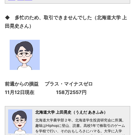
◆ 多忙のため、取引できませんでした（北海道大学 上
田晃史さん）
前週からの損益 プラス・マイナスゼロ
11月12日現在 158万2557円
北海道大学 上田晃史（うえだ あきふみ）
北海道大学農学部２年。北海道学生投資研究会に所属。
趣味はHiphopに登山、読書。高校1年で株取引のゲーム
を学校で行い、そのおもしろさにハマる。大学に入学