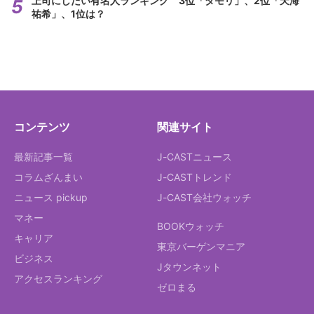
上司にしたい有名人ランキング 3位「タモリ」、2位「天海
祐希」、1位は？
コンテンツ
関連サイト
最新記事一覧
J-CASTニュース
コラムざんまい
J-CASTトレンド
ニュース pickup
J-CAST会社ウォッチ
マネー
BOOKウォッチ
キャリア
東京バーゲンマニア
ビジネス
Jタウンネット
アクセスランキング
ゼロまる