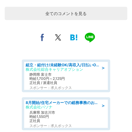
全てのコメントを見る
組立・組付け/未経験OK/高収入/日払いOK/交替制/20・30・40代活躍中
＞
株式会社綜合キャリアオプション
静岡県 富士市
時給1,700円～2,125円
正社員 / 派遣社員
スポンサー：求人ボックス
8月開始/住宅メーカーでの総務事務のお仕事/駅近/即日勤務可/一般事務/人事労務
＞
株式会社パソナ
兵庫県 加古川市
時給1,550円
正社員
スポンサー：求人ボックス