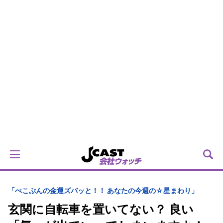
「ぺこぷんの金運ズバッと！！ あなたの今週の☆星まわり」
玄関に自転車を置いてない？ 良い