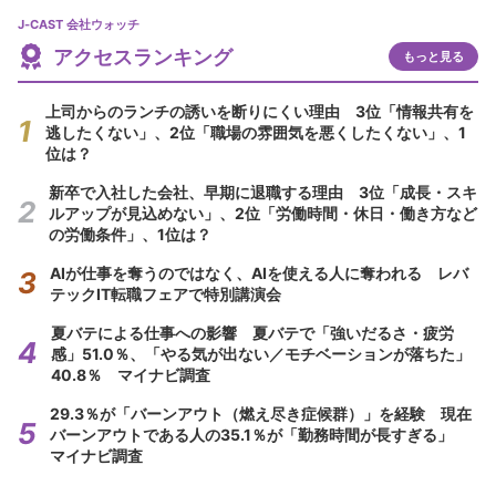
J-CAST 会社ウォッチ
アクセスランキング
もっと見る
上司からのランチの誘いを断りにくい理由 3位「情報共有を
逃したくない」、2位「職場の雰囲気を悪くしたくない」、1
位は？
新卒で入社した会社、早期に退職する理由 3位「成長・スキ
ルアップが見込めない」、2位「労働時間・休日・働き方など
の労働条件」、1位は？
AIが仕事を奪うのではなく、AIを使える人に奪われる レバ
テックIT転職フェアで特別講演会
夏バテによる仕事への影響 夏バテで「強いだるさ・疲労
感」51.0％、「やる気が出ない／モチベーションが落ちた」
40.8％ マイナビ調査
29.3％が「バーンアウト（燃え尽き症候群）」を経験 現在
バーンアウトである人の35.1％が「勤務時間が長すぎる」
マイナビ調査