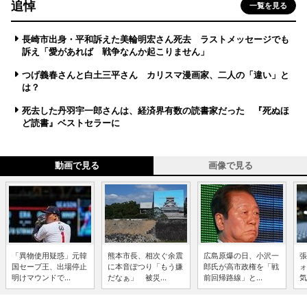
追悼
一覧を見る
長崎市出身・平和訴えた美輪明宏さん死去 ラストメッセージでも
訴え「愛があれば 戦争なんか起こりません」
つげ義春さんと白土三平さん カリスマ漫画家、二人の「違い」と
は？
死去した丹羽宇一郎さんは、経済界有数の読書家だった 『死ぬほ
ど読書』ベストセラーに
動画で見る
画像で見る
「異物使用疑惑」元韓
熊本市長、相次ぐ余震
広島原爆の日、小沢一
張
国セーブ王、出場停止
に本音ぽつり「もう嫌
郎氏が高市政権を「戦
ォ
明けマウンドで...
だなぁ」 被災...
前回帰路線」と...
気