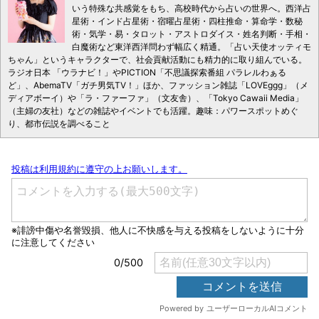
いう特殊な共感覚をもち、高校時代から占いの世界へ。西洋占
星術・インド占星術・宿曜占星術・四柱推命・算命学・数秘
術・気学・易・タロット・アストロダイス・姓名判断・手相・
白魔術など東洋西洋問わず幅広く精通。「占い天使オッティモ
ちゃん」というキャラクターで、社会貢献活動にも精力的に取り組んでいる。
ラジオ日本 「ウラナビ！」やPICTION「不思議探索番組 パラレルわぁる
ど」、AbemaTV「ガチ男気TV！」ほか、ファッション雑誌「LOVEggg」（メ
ディアボーイ）や「ラ・ファーファ」（文友舎）、「Tokyo Cawaii Media」
（主婦の友社）などの雑誌やイベントでも活躍。趣味：パワースポットめぐ
り、都市伝説を調べること