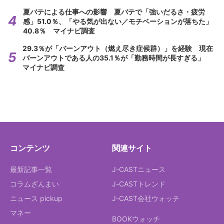
夏バテによる仕事への影響 夏バテで「強いだるさ・疲労
感」51.0％、「やる気が出ない／モチベーションが落ちた」
40.8％ マイナビ調査
29.3％が「バーンアウト（燃え尽き症候群）」を経験 現在
バーンアウトである人の35.1％が「勤務時間が長すぎる」
マイナビ調査
コンテンツ
関連サイト
最新記事一覧
J-CASTニュース
コラムざんまい
J-CASTトレンド
ニュース pickup
J-CAST会社ウォッチ
マネー
BOOKウォッチ