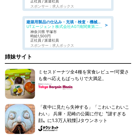
正社員 / 派遣社員
スポンサー：求人ボックス
建築用製品の仕込み・充填・検査・機械操作/寮完備/日払い/工場・製造
＞
UTエージェント株式会社AGT南関東第二CU
神奈川県 平塚市
時給1,500円
正社員 / 派遣社員
スポンサー：求人ボックス
姉妹サイト
ミセスドーナツ全4種を実食レビュー!可愛さ
も食べ応えもばっちりで大満足。
「夜中に見たら失神する」「こわいこわいこ
わい」 兵庫・尼崎の公園に佇む〝謎すぎる
顔〟に1.3万人戦慄|Jタウンネット