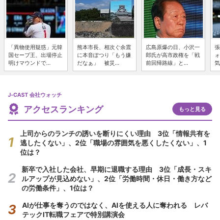
「異物使用疑惑」元韓
熊本市長、相次ぐ余震
広島原爆の日、小沢一
張
国セーブ王、出場停止
に本音ぽつり「もう嫌
郎氏が高市政権を「戦
ォ
明けマウンドで...
だなぁ」 被災...
前回帰路線」と...
気
J-CAST 会社ウォッチ
アクセスランキング
もっと見る
上司からのランチの誘いを断りにくい理由 3位「情報共有を
逃したくない」、2位「職場の雰囲気を悪くしたくない」、1
位は？
新卒で入社した会社、早期に退職する理由 3位「成長・スキ
ルアップが見込めない」、2位「労働時間・休日・働き方など
の労働条件」、1位は？
AIが仕事を奪うのではなく、AIを使える人に奪われる レバ
テックIT転職フェアで特別講演会