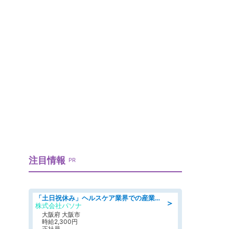
注目情報
PR
「土日祝休み」ヘルスケア業界での産業保健師業務/看護師/高時給/要資格:正看護師
＞
株式会社パソナ
大阪府 大阪市
時給2,300円
正社員