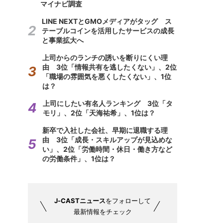
マイナビ調査
LINE NEXTとGMOメディアがタッグ ス
テーブルコインを活用したサービスの成長
と事業拡大へ
上司からのランチの誘いを断りにくい理
由 3位「情報共有を逃したくない」、2位
「職場の雰囲気を悪くしたくない」、1位
は？
上司にしたい有名人ランキング 3位「タ
モリ」、2位「天海祐希」、1位は？
新卒で入社した会社、早期に退職する理
由 3位「成長・スキルアップが見込めな
い」、2位「労働時間・休日・働き方など
の労働条件」、1位は？
J-CASTニュース
をフォローして
最新情報をチェック