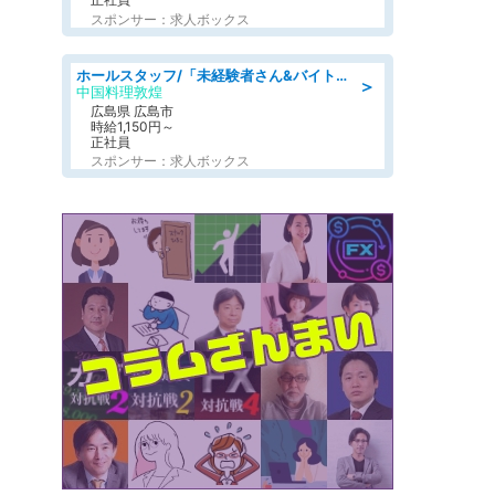
スポンサー：求人ボックス
ホールスタッフ/「未経験者さん&バイトデビューも大歓迎」残業ほぼなし×1日3時間〜勤務OK!フォロー体制も充実/広島県/広島市南区
＞
中国料理敦煌
広島県 広島市
時給1,150円～
正社員
スポンサー：求人ボックス