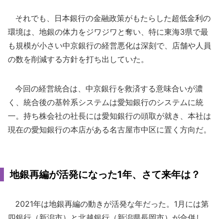
それでも、日本銀行の金融政策がもたらした超低金利の
環境は、地銀の体力をジワジワと奪い、特に東海3県で最
も規模が小さい中京銀行の経営悪化は深刻で、店舗や人員
の数を削減する方針を打ち出していた。
今回の経営統合は、中京銀行を救済する意味合いが濃
く、統合後の基幹系システムは愛知銀行のシステムに統
一。持ち株会社の社長には愛知銀行の頭取が就き、本社は
現在の愛知銀行の本店がある名古屋市中区に置く方向だ。
地銀再編が活発になった1年、さて来年は？
2021年は地銀再編の動きが活発な年だった。1月には第
四銀行（新潟市）と北越銀行（新潟県長岡市）が合併し