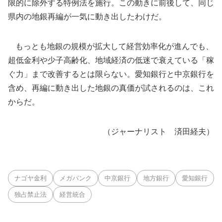
限的に除外する特例法を施行。この動きに前後して、同じ
県内の地銀再編が一気に動き出したわけだ。
もっとも地銀の規模が拡大して経営効率化が進んでも、
超低金利や少子高齢化、地域経済の低迷で衰えている「稼
ぐ力」まで改善するとは限らない。愛知銀行と中京銀行を
含め、再編に動き出した地銀の真価が試されるのは、これ
からだ。
（ジャーナリスト 済田経夫）
ナゴヤ金利
メガバンク
中京銀行
地方銀行
愛知銀行
独占禁止法
経営統合