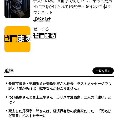
子大生の私。直前まで同じバスに乗ってた男
性に声をかけられて(長野県・50代女性)|Jタ
ウンネット
ゼロまる
追悼
一覧を見る
長崎市出身・平和訴えた美輪明宏さん死去 ラストメッセージでも
訴え「愛があれば 戦争なんか起こりません」
つげ義春さんと白土三平さん カリスマ漫画家、二人の「違い」と
は？
死去した丹羽宇一郎さんは、経済界有数の読書家だった 『死ぬほ
ど読書』ベストセラーに