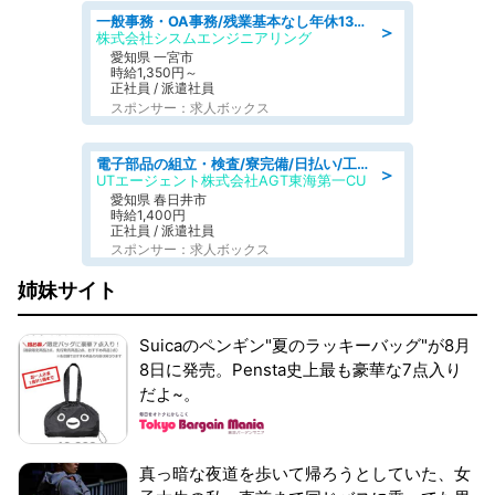
一般事務・OA事務/残業基本なし年休130日社保完備の一般・調達事務
＞
株式会社シスムエンジニアリング
愛知県 一宮市
時給1,350円～
正社員 / 派遣社員
スポンサー：求人ボックス
電子部品の組立・検査/寮完備/日払い/工場・製造
＞
UTエージェント株式会社AGT東海第一CU
愛知県 春日井市
時給1,400円
正社員 / 派遣社員
スポンサー：求人ボックス
姉妹サイト
Suicaのペンギン"夏のラッキーバッグ"が8月
8日に発売。Pensta史上最も豪華な7点入り
だよ~。
真っ暗な夜道を歩いて帰ろうとしていた、女