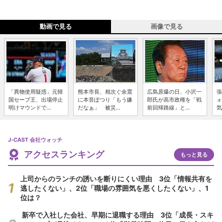
動画で見る
画像で見る
「異物使用疑惑」元韓
熊本市長、相次ぐ余震
広島原爆の日、小沢一
張
国セーブ王、出場停止
に本音ぽつり「もう嫌
郎氏が高市政権を「戦
ォ
明けマウンドで...
だなぁ」 被災...
前回帰路線」と...
気
J-CAST 会社ウォッチ
アクセスランキング
もっと見る
上司からのランチの誘いを断りにくい理由 3位「情報共有を
逃したくない」、2位「職場の雰囲気を悪くしたくない」、1
位は？
新卒で入社した会社、早期に退職する理由 3位「成長・スキ