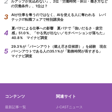
ルアップが見込めない」、2位「労働時間・休日・働き方など
の労働条件」、1位は？
AIが仕事を奪うのではなく、AIを使える人に奪われる レバ
テックIT転職フェアで特別講演会
夏バテによる仕事への影響 夏バテで「強いだるさ・疲労
感」51.0％、「やる気が出ない／モチベーションが落ちた」
40.8％ マイナビ調査
29.3％が「バーンアウト（燃え尽き症候群）」を経験 現在
バーンアウトである人の35.1％が「勤務時間が長すぎる」
マイナビ調査
コンテンツ
関連サイト
最新記事一覧
J-CASTニュース