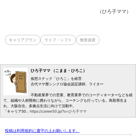
（ひろ子ママ）
キャリアプラン
ライフ・シフト
無形資産
ひろ子ママ （こまま・ひろこ）
仮想スナック「ひろこ」を経営
古代マヤ暦シンクロ協会認定講師、ライター
不動産業界での営業、教育業界でのコーディネーターなどを経
て、組織や人材開発に携わりながら、コーチングも行っている。鳥取県生ま
れ、大阪在住。多拠点生活に向けて活動中。
「キャリア50」
https://career50.jp/?s=ひろ子ママ