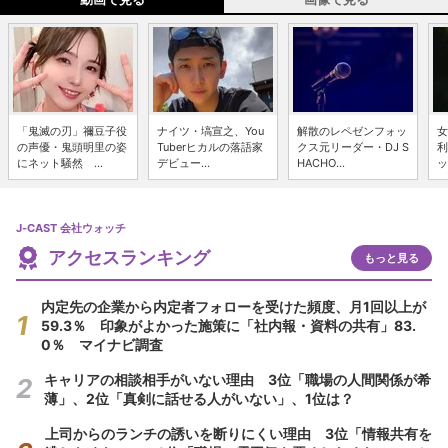
「鬼滅の刃」禰豆子役
ナイツ・塙宣之、You
解散のレペゼンフォッ
女
の声優・鬼頭明里の姿
Tuberヒカルの落語家
クス元リーダー・DJ S
利
にネット騒然 ...
デビュー...
HACHO...
ッ
J-CAST 会社ウォッチ
アクセスランキング
もっと見る
内定先の企業から内定者フォローを受けた頻度、月1回以上が
59.3％ 印象がよかった施策に「社内報・資料の共有」83.
0％ マイナビ調査
キャリアの相談相手がいない理由 3位「職場の人間関係が希
薄」、2位「真剣に話せる人がいない」、1位は？
上司からのランチの誘いを断りにくい理由 3位「情報共有を