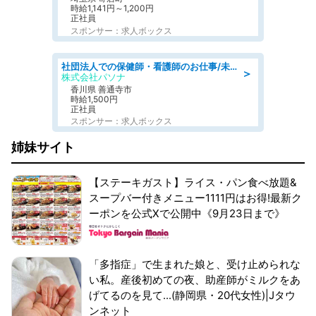
時給1,141円～1,200円
正社員
スポンサー：求人ボックス
社団法人での保健師・看護師のお仕事/未経験OK/要資格:普通免許、保健師、正看護師
＞
株式会社パソナ
香川県 善通寺市
時給1,500円
正社員
スポンサー：求人ボックス
姉妹サイト
【ステーキガスト】ライス・パン食べ放題&
スープバー付きメニュー1111円はお得!最新ク
ーポンを公式Xで公開中《9月23日まで》
「多指症」で生まれた娘と、受け止められな
い私。産後初めての夜、助産師がミルクをあ
げてるのを見て...(静岡県・20代女性)|Jタウ
ンネット