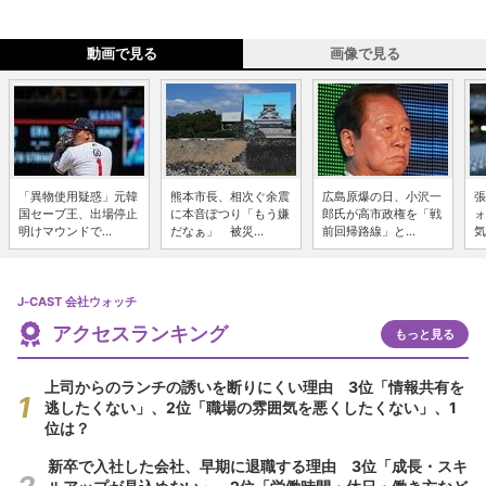
動画で見る
画像で見る
「異物使用疑惑」元韓
熊本市長、相次ぐ余震
広島原爆の日、小沢一
張
国セーブ王、出場停止
に本音ぽつり「もう嫌
郎氏が高市政権を「戦
ォ
明けマウンドで...
だなぁ」 被災...
前回帰路線」と...
気
J-CAST 会社ウォッチ
アクセスランキング
もっと見る
上司からのランチの誘いを断りにくい理由 3位「情報共有を
逃したくない」、2位「職場の雰囲気を悪くしたくない」、1
位は？
新卒で入社した会社、早期に退職する理由 3位「成長・スキ