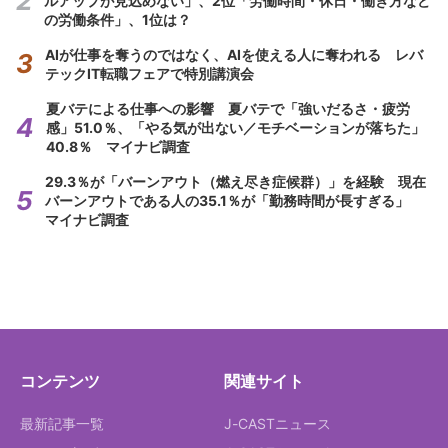
ルアップが見込めない」、2位「労働時間・休日・働き方など
の労働条件」、1位は？
AIが仕事を奪うのではなく、AIを使える人に奪われる レバ
テックIT転職フェアで特別講演会
夏バテによる仕事への影響 夏バテで「強いだるさ・疲労
感」51.0％、「やる気が出ない／モチベーションが落ちた」
40.8％ マイナビ調査
29.3％が「バーンアウト（燃え尽き症候群）」を経験 現在
バーンアウトである人の35.1％が「勤務時間が長すぎる」
マイナビ調査
コンテンツ
関連サイト
最新記事一覧
J-CASTニュース