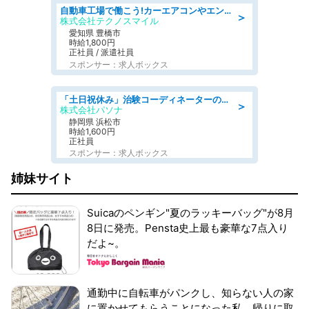
自動車工場で働こう!カーエアコンやエンジンの製造・加工業務/寮完備 denso aichi
＞
株式会社テクノスマイル
愛知県 豊橋市
時給1,800円
正社員 / 派遣社員
スポンサー：求人ボックス
「土日祝休み」治験コーディネーターのお仕事/未経験OK
＞
株式会社パソナ
静岡県 浜松市
時給1,600円
正社員
スポンサー：求人ボックス
姉妹サイト
Suicaのペンギン"夏のラッキーバッグ"が8月
8日に発売。Pensta史上最も豪華な7点入り
だよ~。
通勤中に自転車がパンクし、知らない人の家
に置かせてもらうことになった私。帰りに取