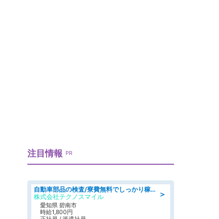
注目情報
PR
自動車部品の検査/寮費無料でしっかり稼げる denso aichi
＞
株式会社テクノスマイル
愛知県 碧南市
時給1,800円
正社員 / 派遣社員