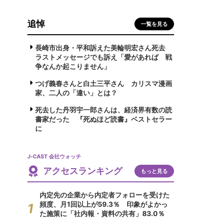
追悼
一覧を見る
長崎市出身・平和訴えた美輪明宏さん死去
ラストメッセージでも訴え「愛があれば 戦
争なんか起こりません」
つげ義春さんと白土三平さん カリスマ漫画
家、二人の「違い」とは？
死去した丹羽宇一郎さんは、経済界有数の読
書家だった 『死ぬほど読書』ベストセラー
に
J-CAST 会社ウォッチ
アクセスランキング
もっと見る
内定先の企業から内定者フォローを受けた
頻度、月1回以上が59.3％ 印象がよかっ
た施策に「社内報・資料の共有」83.0％