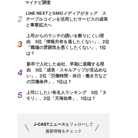
マイナビ調査
LINE NEXTとGMOメディアがタッグ ス
テーブルコインを活用したサービスの成長
と事業拡大へ
上司からのランチの誘いを断りにくい理
由 3位「情報共有を逃したくない」、2位
「職場の雰囲気を悪くしたくない」、1位
は？
新卒で入社した会社、早期に退職する理
由 3位「成長・スキルアップが見込めな
い」、2位「労働時間・休日・働き方など
の労働条件」、1位は？
上司にしたい有名人ランキング 3位「タ
モリ」、2位「天海祐希」、1位は？
J-CASTニュース
をフォローして
最新情報をチェック