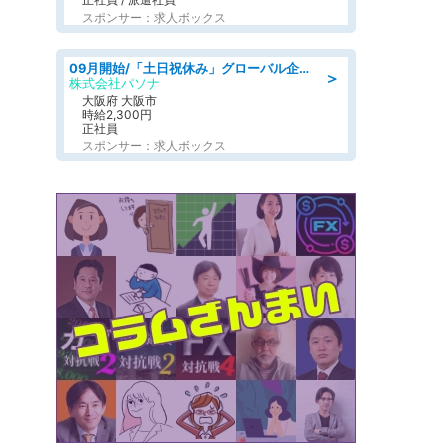
スポンサー：求人ボックス
09月開始/「土日祝休み」グローバル企業での産業保健のお仕事/保健師/高時給/残業なし/服装自由
＞
株式会社パソナ
大阪府 大阪市
時給2,300円
正社員
スポンサー：求人ボックス