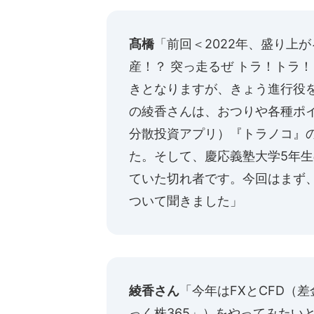
髙橋
「前回＜
2022年、盛り上
産！？ 突っ走るぜ トラ！トラ
きとなりますが、きょう進行役
の綾香さんは、おつりや各種ポ
分散投資アプリ）『
トラノコ
』
た。そして、慶応義塾大学5年
ていた切れ者です。今回はまず
ついて聞きました」
綾香さん
「今年はFXとCFD（
っく株365」）をやってみたい