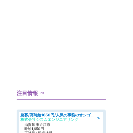
注目情報
PR
急募/高時給1650円/人気の事務のオシゴト/各種社保完備/8時30分～の日勤/土日祝休み
＞
株式会社シスムエンジニアリング
滋賀県 東近江市
時給1,650円
正社員 / 派遣社員