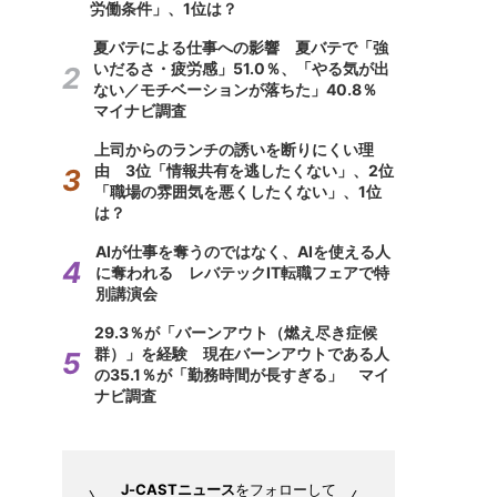
労働条件」、1位は？
夏バテによる仕事への影響 夏バテで「強
いだるさ・疲労感」51.0％、「やる気が出
ない／モチベーションが落ちた」40.8％
マイナビ調査
上司からのランチの誘いを断りにくい理
由 3位「情報共有を逃したくない」、2位
「職場の雰囲気を悪くしたくない」、1位
は？
AIが仕事を奪うのではなく、AIを使える人
に奪われる レバテックIT転職フェアで特
別講演会
29.3％が「バーンアウト（燃え尽き症候
群）」を経験 現在バーンアウトである人
の35.1％が「勤務時間が長すぎる」 マイ
ナビ調査
J-CASTニュース
をフォローして