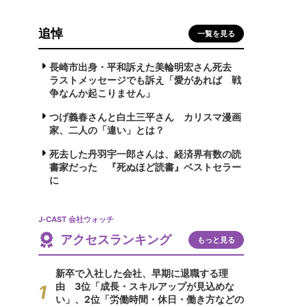
追悼
一覧を見る
長崎市出身・平和訴えた美輪明宏さん死去
ラストメッセージでも訴え「愛があれば 戦
争なんか起こりません」
つげ義春さんと白土三平さん カリスマ漫画
家、二人の「違い」とは？
死去した丹羽宇一郎さんは、経済界有数の読
書家だった 『死ぬほど読書』ベストセラー
に
J-CAST 会社ウォッチ
アクセスランキング
もっと見る
新卒で入社した会社、早期に退職する理
由 3位「成長・スキルアップが見込めな
い」、2位「労働時間・休日・働き方などの