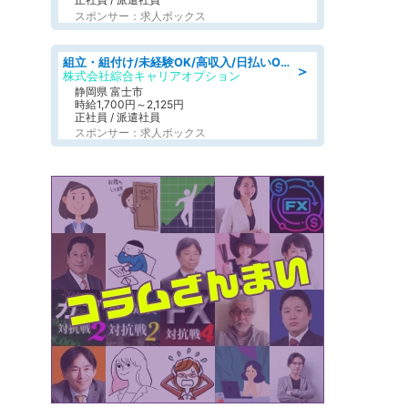
スポンサー：求人ボックス
組立・組付け/未経験OK/高収入/日払いOK/交替制/20・30・40代活躍中
＞
株式会社綜合キャリアオプション
静岡県 富士市
時給1,700円～2,125円
正社員 / 派遣社員
スポンサー：求人ボックス