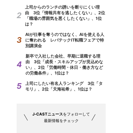
上司からのランチの誘いを断りにくい理
由 3位「情報共有を逃したくない」、2位
「職場の雰囲気を悪くしたくない」、1位
は？
AIが仕事を奪うのではなく、AIを使える人
に奪われる レバテックIT転職フェアで特
別講演会
新卒で入社した会社、早期に退職する理
由 3位「成長・スキルアップが見込めな
い」、2位「労働時間・休日・働き方など
の労働条件」、1位は？
上司にしたい有名人ランキング 3位「タ
モリ」、2位「天海祐希」、1位は？
J-CASTニュース
をフォローして
最新情報をチェック