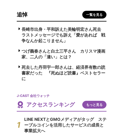
追悼
一覧を見る
長崎市出身・平和訴えた美輪明宏さん死去
ラストメッセージでも訴え「愛があれば 戦
争なんか起こりません」
つげ義春さんと白土三平さん カリスマ漫画
家、二人の「違い」とは？
死去した丹羽宇一郎さんは、経済界有数の読
書家だった 『死ぬほど読書』ベストセラー
に
J-CAST 会社ウォッチ
アクセスランキング
もっと見る
LINE NEXTとGMOメディアがタッグ ステ
ーブルコインを活用したサービスの成長と
事業拡大へ