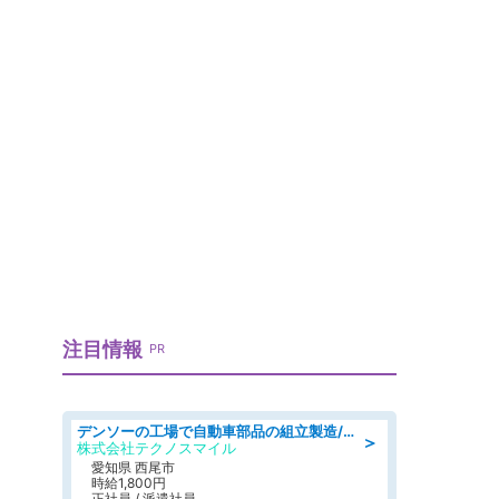
注目情報
PR
デンソーの工場で自動車部品の組立製造/denso aichi
＞
株式会社テクノスマイル
愛知県 西尾市
時給1,800円
正社員 / 派遣社員