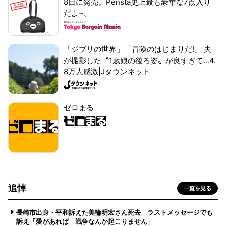
8日に発売。Pensta史上最も豪華な7点入り
だよ~。
「ジブリの世界」「冒険のはじまりだ!」 夫
が撮影した〝1歳娘の後ろ姿〟が良すぎて...4.
8万人感激|Jタウンネット
ゼロまる
追悼
一覧を見る
長崎市出身・平和訴えた美輪明宏さん死去 ラストメッセージでも
訴え「愛があれば 戦争なんか起こりません」