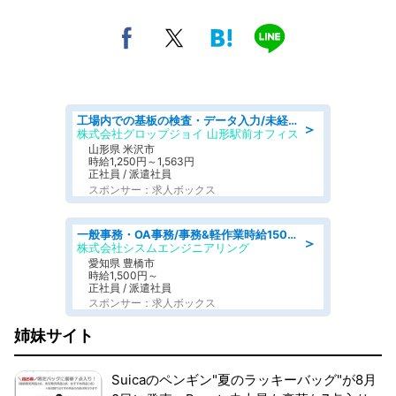
工場内での基板の検査・データ入力/未経験歓迎/交通費支給/食堂あり
＞
株式会社グロップジョイ 山形駅前オフィス
山形県 米沢市
時給1,250円～1,563円
正社員 / 派遣社員
スポンサー：求人ボックス
一般事務・OA事務/事務&軽作業時給1500円土日祝休み各種社保完備
＞
株式会社シスムエンジニアリング
愛知県 豊橋市
時給1,500円～
正社員 / 派遣社員
スポンサー：求人ボックス
姉妹サイト
Suicaのペンギン"夏のラッキーバッグ"が8月