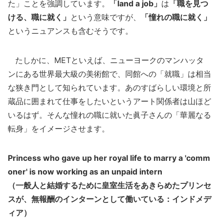
た」ことを強調しています。
「land a job」
は
「職を見つ
ける、職に就く」
という意味ですが、
「憧れの職に就く」
というニュアンスも含むそうです。
たしかに、METといえば、ニューヨークのマンハッタ
ンにある世界最大級の美術館で、同館への「就職」は相当
な狭き門として知られています。あのすばらしい環境と所
蔵品に囲まれて仕事をしたいというアート関係者は山ほど
いるはず。そんな憧れの職に就いた眞子さんの「華麗なる
転身」をイメージさせます。
Princess who gave up her royal life to marry a 'comm
oner' is now working as an unpaid intern
（一般人と結婚するために皇室生活をあきらめたプリンセ
スが、無報酬のインターンとして働いている：インドメデ
ィア）