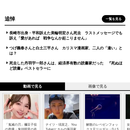
追悼
一覧を見る
長崎市出身・平和訴えた美輪明宏さん死去 ラストメッセージでも
訴え「愛があれば 戦争なんか起こりません」
つげ義春さんと白土三平さん カリスマ漫画家、二人の「違い」と
は？
死去した丹羽宇一郎さんは、経済界有数の読書家だった 『死ぬほ
ど読書』ベストセラーに
動画で見る
画像で見る
「鬼滅の刃」禰豆子役
ナイツ・塙宣之、You
解散のレペゼンフォッ
女
の声優・鬼頭明里の姿
Tuberヒカルの落語家
クス元リーダー・DJ S
利