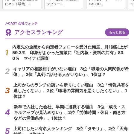
にネット騒然 ...
デビュー...
HACHO...
ッ
J-CAST 会社ウォッチ
アクセスランキング
もっと見る
内定先の企業から内定者フォローを受けた頻度、月1回以上が
59.3％ 印象がよかった施策に「社内報・資料の共有」83.
0％ マイナビ調査
キャリアの相談相手がいない理由 3位「職場の人間関係が希
薄」、2位「真剣に話せる人がいない」、1位は？
上司からのランチの誘いを断りにくい理由 3位「情報共有を
逃したくない」、2位「職場の雰囲気を悪くしたくない」、1
位は？
新卒で入社した会社、早期に退職する理由 3位「成長・ス
キルアップが見込めない」、2位「労働時間・休日・働き方
などの労働条件」、1位は？
上司にしたい有名人ランキング 3位「タモリ」、2位「天海