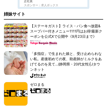
正社員
スポンサー：求人ボックス
姉妹サイト
【ステーキガスト】ライス・パン食べ放題&
スープバー付きメニュー1111円はお得!最新ク
ーポンを公式Xで公開中《9月23日まで》
「多指症」で生まれた娘と、受け止められな
い私。産後初めての夜、助産師がミルクをあ
げてるのを見て...(静岡県・20代女性)|Jタウ
ンネット
ゼロまる