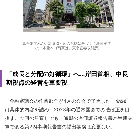
四半期開示が、証券取引所の規則に基づく「決算短信」
の一本化へ（写真は、東京証券取引所）
「成長と分配の好循環」へ...岸田首相、中長
期視点の経営を重要視
金融審議会の作業部会が4月の会合で了承した。金融庁
は具体的内容を詰め、2023年の通常国会での法改正を目
指す。今回の見直しでも、通期の有価証券報告書と半期決
算である第2四半期報告書の提出義務は変更ない。