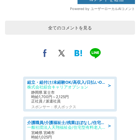
全てのコメントを見る
組立・組付け/未経験OK/高収入/日払いOK/交替制/20・30・40代活躍中
＞
株式会社綜合キャリアオプション
静岡県 富士市
時給1,700円～2,125円
正社員 / 派遣社員
スポンサー：求人ボックス
介護職員/介護福祉士/残業ほぼなし/住宅型有料老人ホームの介護職/夜勤専従
＞
一般社団法人天翔福祉会/住宅型有料老人ホーム シルバータウンこころの杜
宮崎県 宮崎市
時給1,025円