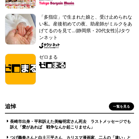
「多指症」で生まれた娘と、受け止められな
い私。産後初めての夜、助産師がミルクをあ
げてるのを見て...(静岡県・20代女性)|Jタウ
ンネット
ゼロまる
追悼
一覧を見る
長崎市出身・平和訴えた美輪明宏さん死去 ラストメッセージでも
訴え「愛があれば 戦争なんか起こりません」
つげ義春さんと白土三平さん カリスマ漫画家、二人の「違い」と