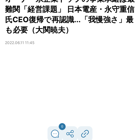
難関「経営課題」 日本電産・永守重信
氏CEO復帰で再認識...「我慢強さ」最
も必要（大関暁夫）
2022.06.11 11:45
0