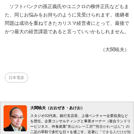
ソフトバンクの孫正義氏やユニクロの柳井正氏などもま
た、同じお悩みをお持ちのように見受けられます。後継者
問題は成功を重ねてきたカリスマ経営者にとって、最後で
かつ最大の経営課題であると言っていいかもしれません。
（大関暁夫）
日本電産
大関暁夫（おおぜき・あけお）
スタジオ02代表。銀行支店長、上場ベンチャー企業役員など
を歴任。企業コンサルティングと事業オーナー（複合ランドリ
ービジネス、外食産業“
青山カレー工房
”“
熊谷かれーぱん
”）の
二足の草鞋で多忙な日々を過ごす。近著に「
できる人だけが知