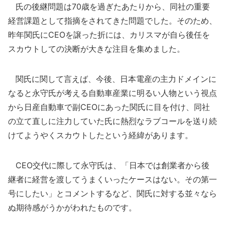
氏の後継問題は70歳を過ぎたあたりから、同社の重要
経営課題として指摘をされてきた問題でした。そのため、
昨年関氏にCEOを譲った折には、カリスマが自ら後任を
スカウトしての決断が大きな注目を集めました。
関氏に関して言えば、今後、日本電産の主力ドメインに
なると永守氏が考える自動車産業に明るい人物という視点
から日産自動車で副CEOにあった関氏に目を付け、同社
の立て直しに注力していた氏に熱烈なラブコールを送り続
けてようやくスカウトしたという経緯があります。
CEO交代に際して永守氏は、「日本では創業者から後
継者に経営を渡してうまくいったケースはない。その第一
号にしたい」とコメントするなど、関氏に対する並々なら
ぬ期待感がうかがわれたものです。