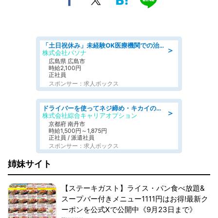
「土日祝休み」未経験OK医療機関での治験コーディネーターのお仕事
＞
株式会社パソナ
広島県 広島市
時給2,100円
正社員
スポンサー：求人ボックス
ドライバーを使ってネジ締め・キカイのボタン操作/履歴書不要
＞
株式会社綜合キャリアオプション
京都府 南丹市
時給1,500円～1,875円
正社員 / 派遣社員
スポンサー：求人ボックス
姉妹サイト
【ステーキガスト】ライス・パン食べ放題&
スープバー付きメニュー1111円はお得!最新ク
ーポンを公式Xで公開中《9月23日まで》