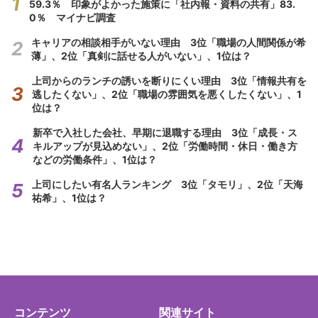
59.3％ 印象がよかった施策に「社内報・資料の共有」83.
0％ マイナビ調査
キャリアの相談相手がいない理由 3位「職場の人間関係が希
薄」、2位「真剣に話せる人がいない」、1位は？
上司からのランチの誘いを断りにくい理由 3位「情報共有を
逃したくない」、2位「職場の雰囲気を悪くしたくない」、1
位は？
新卒で入社した会社、早期に退職する理由 3位「成長・ス
キルアップが見込めない」、2位「労働時間・休日・働き方
などの労働条件」、1位は？
上司にしたい有名人ランキング 3位「タモリ」、2位「天海
祐希」、1位は？
コンテンツ
関連サイト