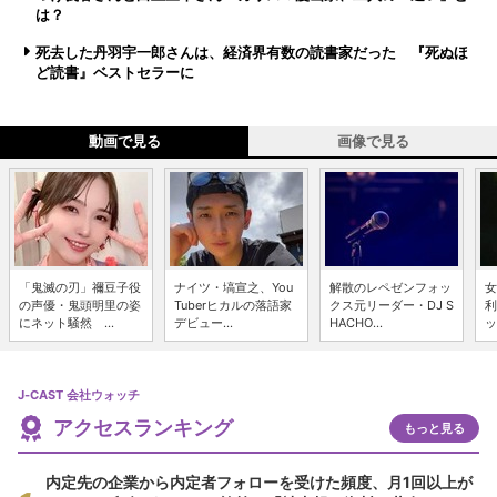
は？
死去した丹羽宇一郎さんは、経済界有数の読書家だった 『死ぬほ
ど読書』ベストセラーに
動画で見る
画像で見る
「鬼滅の刃」禰豆子役
ナイツ・塙宣之、You
解散のレペゼンフォッ
女
の声優・鬼頭明里の姿
Tuberヒカルの落語家
クス元リーダー・DJ S
利
にネット騒然 ...
デビュー...
HACHO...
ッ
J-CAST 会社ウォッチ
アクセスランキング
もっと見る
内定先の企業から内定者フォローを受けた頻度、月1回以上が