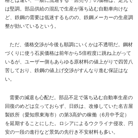
格とは違い、一般に流通する「店売り」の価格は、足元で
は堅調。部品供給の混乱で生産が落ち込む自動車向けな
ど、鉄鋼の需要は低迷するものの、鉄鋼メーカーの生産調
整が効いているという。
ただ、価格交渉が今後も順調にいくかは不透明だ。鋼材
づくりに使う石炭価格は前年から5倍程度に跳ね上がって
いるが、ユーザー側もあらゆる原材料の値上がりで四苦八
苦しており、鉄鋼の値上げ交渉がすんなり進む保証はな
い。
需要の減退も心配だ。部品不足で落ち込む自動車生産の
回復のめどは立っておらず、日鉄は、改修していた名古屋
製鉄所（愛知県東海市）の第3高炉の稼働（6月中予定）
を延期することにした。ロシアによるウクライナ侵攻、円
安の一段の進行など景気の先行き不安材料も多い。