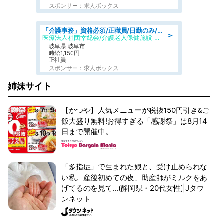
スポンサー：求人ボックス
「介護事務」資格必須/正職員/日勤のみ/介護老人保健施設
＞
医療法人社団幸紀会/介護老人保健施設 グリーンビラ安江
岐阜県 岐阜市
時給1,150円
正社員
スポンサー：求人ボックス
姉妹サイト
【かつや】人気メニューが税抜150円引き&ご
飯大盛り無料!お得すぎる「感謝祭」は8月14
日まで開催中。
「多指症」で生まれた娘と、受け止められな
い私。産後初めての夜、助産師がミルクをあ
げてるのを見て...(静岡県・20代女性)|Jタウ
ンネット