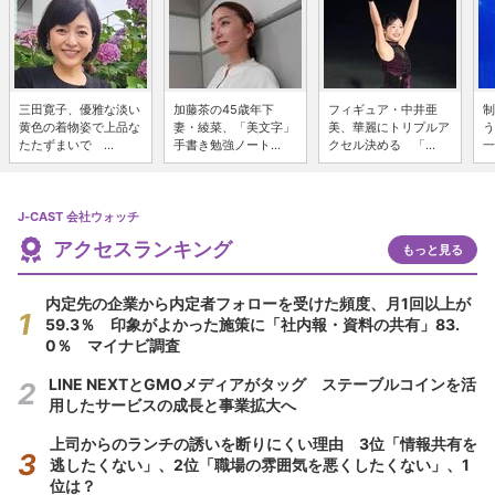
三田寛子、優雅な淡い
加藤茶の45歳年下
フィギュア・中井亜
制
黄色の着物姿で上品な
妻・綾菜、「美文字」
美、華麗にトリプルア
う
たたずまいで ...
手書き勉強ノート...
クセル決める 「...
一
J-CAST 会社ウォッチ
アクセスランキング
もっと見る
内定先の企業から内定者フォローを受けた頻度、月1回以上が
59.3％ 印象がよかった施策に「社内報・資料の共有」83.
0％ マイナビ調査
LINE NEXTとGMOメディアがタッグ ステーブルコインを活
用したサービスの成長と事業拡大へ
上司からのランチの誘いを断りにくい理由 3位「情報共有を
逃したくない」、2位「職場の雰囲気を悪くしたくない」、1
位は？