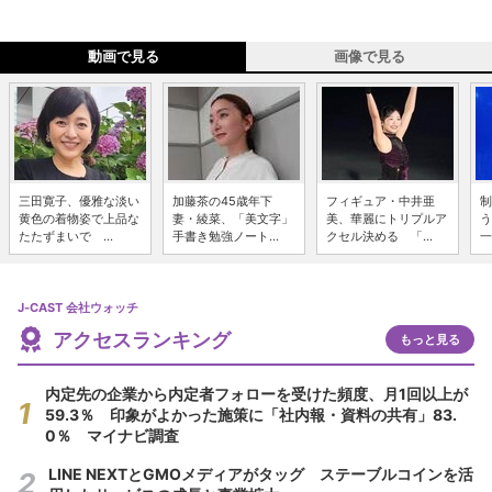
動画で見る
画像で見る
三田寛子、優雅な淡い
加藤茶の45歳年下
フィギュア・中井亜
制
黄色の着物姿で上品な
妻・綾菜、「美文字」
美、華麗にトリプルア
う
たたずまいで ...
手書き勉強ノート...
クセル決める 「...
一
J-CAST 会社ウォッチ
アクセスランキング
もっと見る
内定先の企業から内定者フォローを受けた頻度、月1回以上が
59.3％ 印象がよかった施策に「社内報・資料の共有」83.
0％ マイナビ調査
LINE NEXTとGMOメディアがタッグ ステーブルコインを活