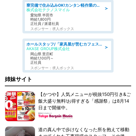
寮完備で住み込みOK!カンタン軽作業のお仕事 denso aichi
＞
株式会社テクノスマイル
愛知県 半田市
時給1,800円
正社員 / 派遣社員
スポンサー：求人ボックス
ホールスタッフ/「家具屋が営むカフェスタッフ!」週2日～OK!嬉しいまかない付き/岡山県/浅口郡里庄町
＞
AKASE GROUP株式会社
岡山県 里庄町
時給1,100円～
正社員
スポンサー：求人ボックス
姉妹サイト
【かつや】人気メニューが税抜150円引き&ご
飯大盛り無料!お得すぎる「感謝祭」は8月14
日まで開催中。
道の真ん中で歩けなくなった所を抱えて移動