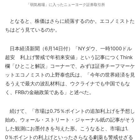
「弱気相場」に入ったニューヨーク証券取引所
となると、株価はさらに続落するのか。エコノミストた
ちはどう見ているのか。
日本経済新聞（6月14日付）「NYダウ、一時1000ドル
超安 利上げ警戒で年初来安値」という記事につくThink
欄「ひとこと解説」コーナーで、みずほ証券チーフマーケ
ットエコノミストの上野泰也氏は、「今年の世界経済を見
るうえで最大の波乱材料は、ウクライナでも中国でもな
く、FRBの金融政策である」と述べた。
続けて、「市場は0.75％ポイントの追加利上げを予想し
始め、ウォール・ストリート・ジャーナル紙の記事がそう
した観測にお墨付きを与えた形。こうなると、市場は1.
0％ポイントの利上げといったさらなる劇薬も警戒せざる