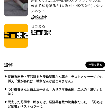
させてくれた工事現場のスタッフ。その後、
家まで私を送ると(大阪府・40代女性)|Jタウ
ンネット
ゼロまる
追悼
一覧を見る
長崎市出身・平和訴えた美輪明宏さん死去 ラストメッセージでも
訴え「愛があれば 戦争なんか起こりません」
つげ義春さんと白土三平さん カリスマ漫画家、二人の「違い」と
は？
死去した丹羽宇一郎さんは、経済界有数の読書家だった 『死ぬほ
ど読書』ベストセラーに