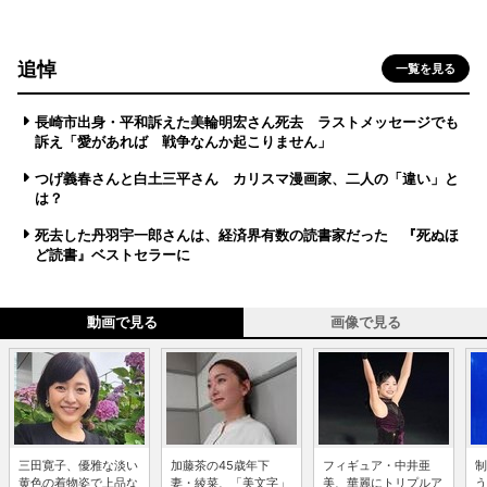
追悼
一覧を見る
長崎市出身・平和訴えた美輪明宏さん死去 ラストメッセージでも
訴え「愛があれば 戦争なんか起こりません」
つげ義春さんと白土三平さん カリスマ漫画家、二人の「違い」と
は？
死去した丹羽宇一郎さんは、経済界有数の読書家だった 『死ぬほ
ど読書』ベストセラーに
動画で見る
画像で見る
三田寛子、優雅な淡い
加藤茶の45歳年下
フィギュア・中井亜
制
黄色の着物姿で上品な
妻・綾菜、「美文字」
美、華麗にトリプルア
う