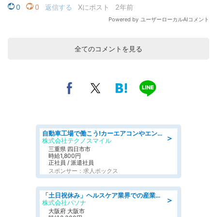
全てのコメントを見る
自動車工場で働こう!カーエアコンやエンジンの製造・加工業務/寮完備 denso aichi
＞
株式会社テクノスマイル
三重県 四日市市
時給1,800円
正社員 / 派遣社員
スポンサー：求人ボックス
「土日祝休み」ヘルスケア業界での産業保健師業務/看護師/高時給/要資格:正看護師
＞
株式会社パソナ
大阪府 大阪市