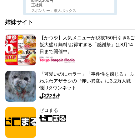
時給2,300円
正社員
スポンサー：求人ボックス
姉妹サイト
【かつや】人気メニューが税抜150円引き&ご
飯大盛り無料!お得すぎる「感謝祭」は8月14
日まで開催中。
「可愛いのにホラー」「事件性を感じる」 ふ
わふわアザラシの〝赤い異変〟に3.2万人戦
慄|Jタウンネット
ゼロまる