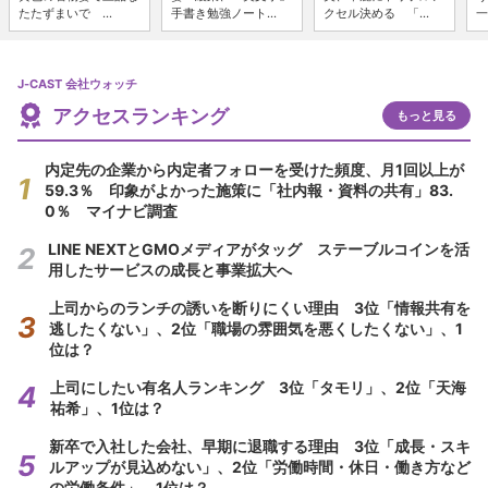
たたずまいで ...
手書き勉強ノート...
クセル決める 「...
一
J-CAST 会社ウォッチ
アクセスランキング
もっと見る
内定先の企業から内定者フォローを受けた頻度、月1回以上が
59.3％ 印象がよかった施策に「社内報・資料の共有」83.
0％ マイナビ調査
LINE NEXTとGMOメディアがタッグ ステーブルコインを活
用したサービスの成長と事業拡大へ
上司からのランチの誘いを断りにくい理由 3位「情報共有を
逃したくない」、2位「職場の雰囲気を悪くしたくない」、1
位は？
上司にしたい有名人ランキング 3位「タモリ」、2位「天海
祐希」、1位は？
新卒で入社した会社、早期に退職する理由 3位「成長・スキ
ルアップが見込めない」、2位「労働時間・休日・働き方など
の労働条件」、1位は？